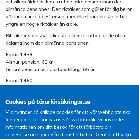
vid vilken ålder du kan ta ut de olika delarna inom den
allmänna pensionen. Den riktålder som gäller för dig beror
på när du är född. Eftersom medellivslängden stiger har
yngre en högre riktålder än äldre.
Riktåldrar som styr tidigaste ålder för uttag av de olika
delarna inom den allmänna pensionen:
Född: 1959
Allmän pension: 62 år
Garantipension och bostadstillägg: 66 år
Född: 1960
Allmän pension: 62 år
Garantipension och bostadstillägg: 67 år
Cookies på Lärarförsäkringar.se
Född: 1961-1962
Vi använder så kallade cookies för att vår webbplats ska
Allmän pension: 63 år
fungera och för analys av vår webbtrafik. Vi använder
Garantipension och bostadstillägg: 67 år
informationen om ditt besök för att förbättra din
Född: 1963-1966
upplevelse och göra våra tjänster bättre. Genom att välja