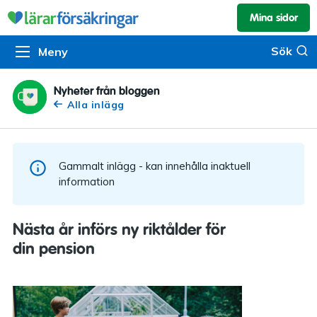
Mina sidor
Kundservice & skador
Pension & sparande
Barnförsäkring
Sök
Sök
Meny
Om oss
Kontakta oss
Pensionssystemet
Livförsäkring
Om Lärarförsäkringar
Skadeanmälan
Flytträtt
Alla försäkringar
Nyheter från bloggen
Alla inlägg
Organisationen
Kalendarium
Produkter
Försäkringsguiden
Press
Våra tjänster
Gammalt inlägg - kan innehålla inaktuell
Arbeta hos oss
Om vår rådgivning
information
Nyheter
Lärarfonder
Nästa år införs ny riktålder för
In English
din pension
Pensionsguiden
Tillgänglighet