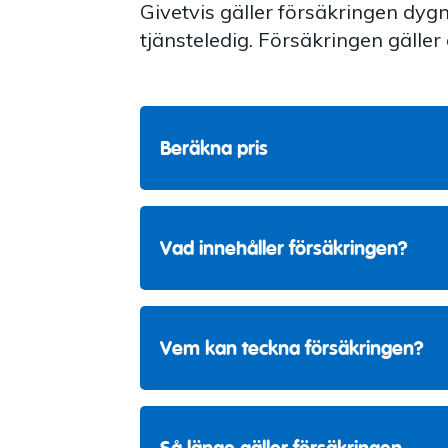
Givetvis gäller försäkringen dygne
tjänsteledig. Försäkringen gäller 
Beräkna pris
Ålder
Vad innehåller försäkringen?
Beräk
Olycksfallsersättning
Vem kan teckna försäkringen?
700 kr vid läkarvård. Vid fortsatt 
per år i högst 5 år.
Akutersättning
Olycksfallsförsäkring fritid kan teck
kan även teckna försäkringen för 