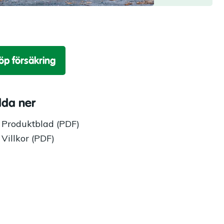
öp försäkring
dda ner
Produktblad (PDF)
Villkor (PDF)