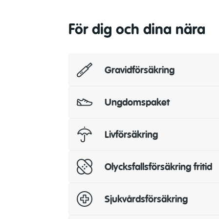
Handikappfordon
För dig och dina nära
Bidrag lämnas med högst 40 000 kr
Kristerapi
Gravidförsäkring
Kristerapi Upp till 10 psykologkonsu
olycksfallsskada, nära anhörigs (m
barn) död. Ersättning lämnas även fö
Ungdomspaket
Livförsäkring
Olycksfallsförsäkring fritid
Sjukvårdsförsäkring