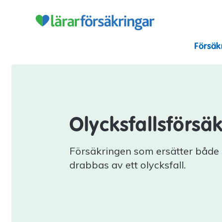
Lärarförsäkr
Försäk
Olycksfalls­­försäk
Försäkringen som ersätter både
drabbas av ett olycksfall.