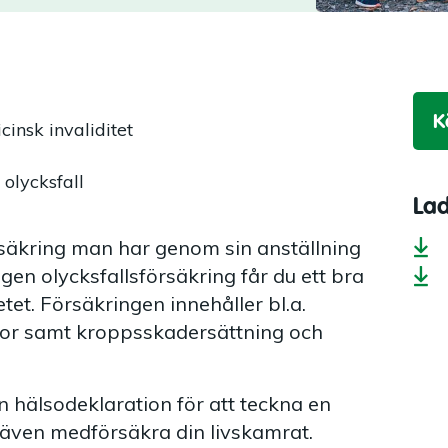
K
insk invaliditet
 olycksfall
La
rsäkring man har genom sin anställning
egen olycksfallsförsäkring får du ett bra
tet. Försäkringen innehåller bl.a.
ador samt kroppsskadersättning och
 hälsodeklaration för att teckna en
 även medförsäkra din livskamrat.