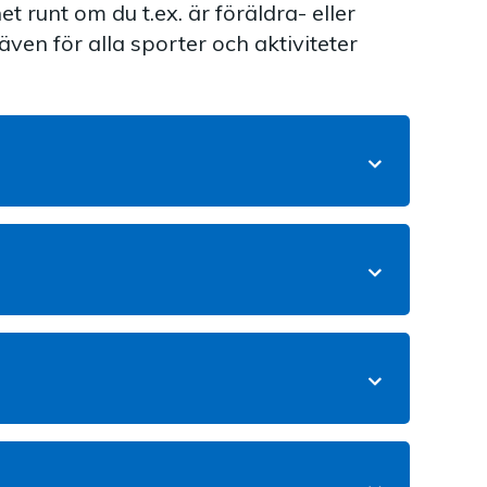
t runt om du t.ex. är föräldra- eller
även för alla sporter och aktiviteter
na pris
läkarvård efter 12 månader utbetalas 1 000 kr
nas t. o. m. det kalenderår du fyller 69 år. Du
make/maka eller sambo.