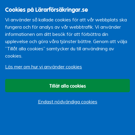
och från årsskiftet finns det även i hemförsäkringen. Till
Cookies på Lärarförsäkringar.se
exempel ska du som använder eldstad sota enligt
reglerna i din kommun och följa eldningsinstruktionerna för
Vi använder så kallade cookies för att vår webbplats ska
din eldstad.
fungera och för analys av vår webbtrafik. Vi använder
informationen om ditt besök för att förbättra din
Vad som klassas som stöldbegärlig egendom utökas med
upplevelse och göra våra tjänster bättre. Genom att välja
klädesplagg, skor och väskor som har ett marknadsvärde
”Tillåt alla cookies” samtycker du till användning av
över 10 000 kronor per föremål.
cookies.
Idag finns det en karens på ett år i rättsskyddet för
Läs mer om hur vi använder cookies
vårdnadstvister. Den karensen tas bort från 1 januari
2026 om en skyddsplacering av socialtjänsten på grund
av våld i nära relationer inträffat.
Tillåt alla cookies
I rättsskyddet införs ett maxbelopp på 40 000 kr för
utlägg. Exempel på utlägg är kostnader för besiktningar
Endast nödvändiga cookies
och sakkunnigutlåtanden.
Reseskyddet och överfallsskyddet innehåller ersättning
vid bestående kroppsskada, kallad medicinsk invaliditet.
Vid invaliditet under 5 procent ges idag ersättning med