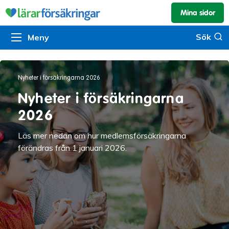
Mina sidor
Kundservice & skador
Pension & sparande
Barnförsäkring
Sök
Sök
Meny
Om oss
Kontakta oss
Pensionssystemet
Livförsäkring
Om Lärarförsäkringar
Skadeanmälan
Flytträtt
Alla försäkringar
Nyheter i försäkringarna 2026
Organisationen
Kalendarium
Produkter
Försäkringsguiden
Nyheter i försäkringarna
Press
Våra tjänster
2026
Arbeta hos oss
Om vår rådgivning
Läs mer nedan om hur medlemsförsäkringarna
förändras från 1 januari 2026.
Nyheter
Lärarfonder
In English
Pensionsguiden
Tillgänglighet