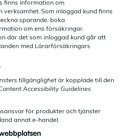
 finns information om
h verksamhet. Som inloggad kund finns
 teckna sparande, boka
rmation om ens försäkringar.
n där det som inloggad kund går att
landen med Lärarförsäkringars
r
sters tillgänglighet
är kopplade till den
ontent Accessibility Guidelines
ynsansvar för produkter och tjänster
land annat e-handel.
 webbplatsen