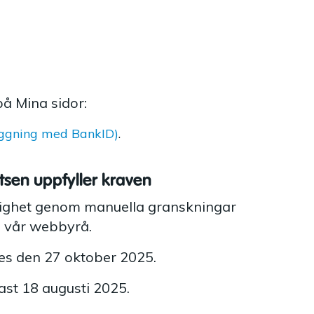
å Mina sidor:
oggning med BankID)
.
atsen uppfyller kraven
nglighet genom manuella granskningar
d vår webbyrå.
s den 27 oktober 2025.
st 18 augusti 2025.