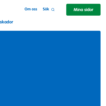
Om oss
Sök
Mina sidor
 skador