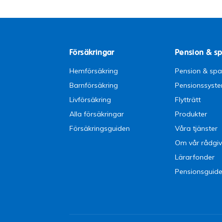
Försäkringar
Pension & s
Hemförsäkring
Pension & sp
Barnförsäkring
Pensionssyst
Livförsäkring
Flytträtt
Alla försäkringar
Produkter
Försäkringsguiden
Våra tjänster
Om vår rådgiv
Lärarfonder
Pensionsguid