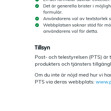
Det är generella brister i möjlig
formulär.
Användarens val av textstorlek st
Webbplatsen saknar stöd för mörk
användarens val för detta.
Tillsyn
Post- och telestyrelsen (PTS) är 
produkters och tjänsters tillgängl
Om du inte är nöjd med hur vi h
PTS via deras webbplats:
www.p