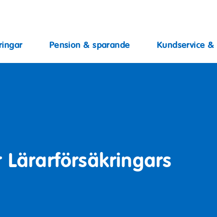
ingar
ringar
Pension & sparande
Kundservice &
r Lärarförsäkringars