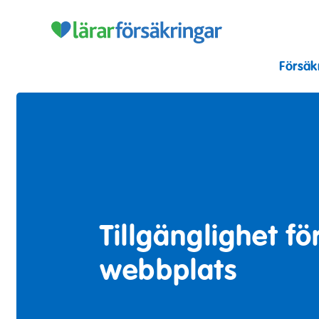
Lärarförsäkr
Försäk
Tillgänglighet fö
webbplats