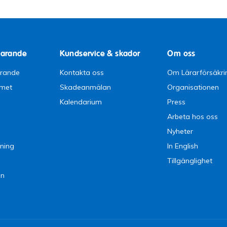
parande
Kundservice & skador
Om oss
arande
Kontakta oss
Om Lärarförsäkri
emet
Skadeanmälan
Organisationen
Kalendarium
Press
Arbeta hos oss
Nyheter
ning
In English
Tillgänglighet
en