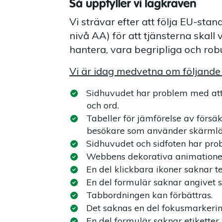
Så uppfyller vi lagkraven
Vi strävar efter att följa EU-st
nivå AA) för att tjänsterna skall 
hantera, vara begripliga och rob
Vi är idag medvetna om följande b
Sidhuvudet har problem med att 
och ord.
Tabeller för jämförelse av försäk
besökare som använder skärmlä
Sidhuvudet och sidfoten har prob
Webbens dekorativa animationer 
En del klickbara ikoner saknar te
En del formulär saknar angivet s
Tabbordningen kan förbättras.
Det saknas en del fokusmarkerin
En del formulär saknar etiketter.