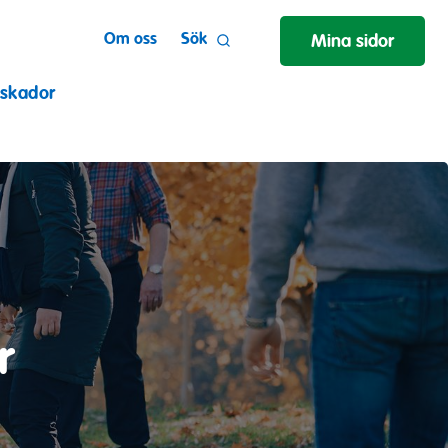
Om oss
Sök
Mina sidor
 skador
r