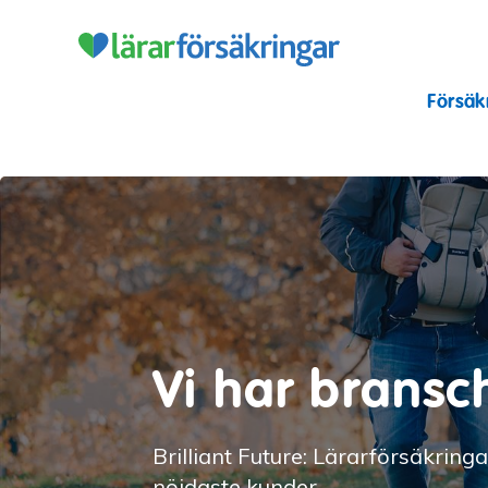
Lärarförsäkr
Försäk
Vi har bransc
Brilliant Future: Lärarförsäkrin
nöjdaste kunder.