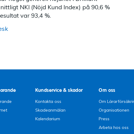
ittligt NKI (Nöjd Kund Index) på 90,6 %
esultat var 93,4 %.
esk
parande
Kundservice & skador
Om oss
arande
Kontakta oss
Om Lärarförsäkri
emet
Skadeanmälan
Organisationen
Kalendarium
Press
Arbeta hos oss