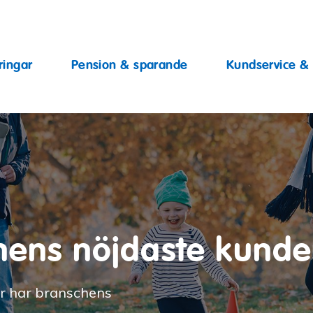
ingar
ringar
Pension & sparande
Kundservice &
hens nöjdaste kunde
gar har branschens