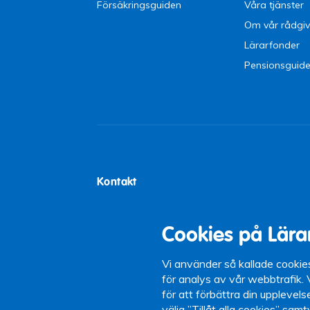
Försäkringsguiden
Våra tjänster
Om vår rådgiv
Lärarfonder
Pensionsguid
Kontakt
Lärarförsäkringar
Tel:
0771-21 0
Box 5097
Öppettider: 9-
Cookies på Lära
102 42 Stockholm
12-13)
Växel: 08-442 
Vi använder så kallade cookie
för analys av vår webbtrafik.
för att förbättra din upplevel
välja ”Tillåt alla cookies” sam