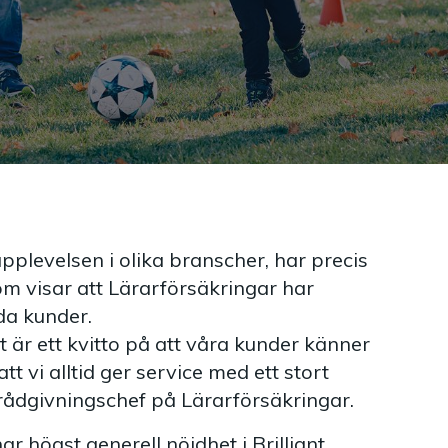
pplevelsen i olika branscher, har precis
om visar att Lärarförsäkringar har
da kunder.
Det är ett kvitto på att våra kunder känner
 att vi alltid ger service med ett stort
ådgivningschef på Lärarförsäkringar.
 högst generell nöjdhet i Brilliant