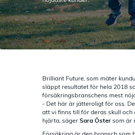
Brilliant Future, som mäter kundu
släppt resultatet för hela 2018 s
försäkringsbranschens mest nöj
- Det här är jätteroligt för oss. 
att vi finns till för deras skull och
hjärta, säger
Sara Öster
som är r
Försäkring är den bransch som har