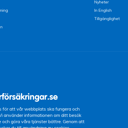
Nyheter
ning
In English
Tillgänglighet
en
9 09
15 (lunchstängt
rförsäkringar.se
87 10
s för att vår webbplats ska fungera och
 Vi använder informationen om ditt besök
se och göra våra tjänster bättre. Genom att
tycker du till användning av cookies.