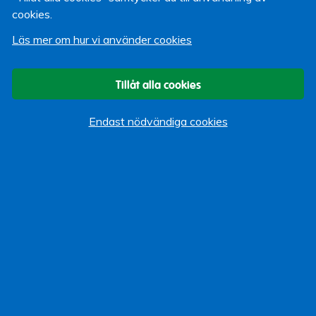
cookies.
Håkan Lind
Läs mer om hur vi använder cookies
5 juli 2009
Tillåt alla cookies
Om bloggen
Start
Endast nödvändiga cookies
Vi som bloggar
Kategorier
Allmänt
Arbeta hos Lärarförsäkringar
Event
Göra Gott
Kundservice