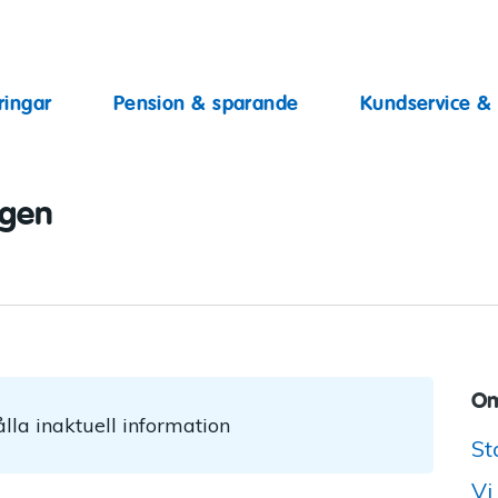
ingar
ringar
Pension & sparande
Kundservice &
ggen
Om
lla inaktuell information
St
Vi