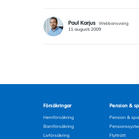
Paul Karjus
Webbansvarig
11 augusti 2009
Försäkringar
Pension & s
Hemförsäkring
Pension & sp
Barnförsäkring
Pensionssyst
Livförsäkring
Flytträtt