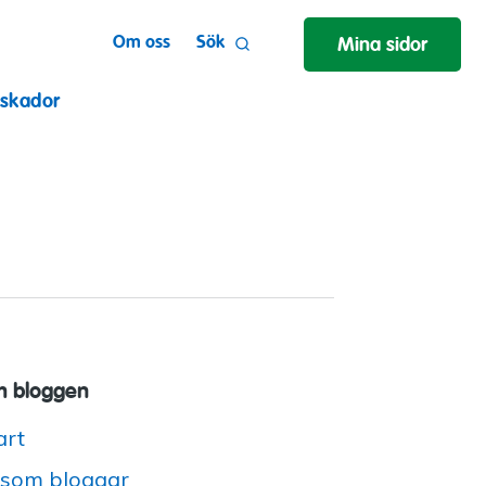
Om oss
Sök
Mina sidor
 skador
 bloggen
art
 som bloggar