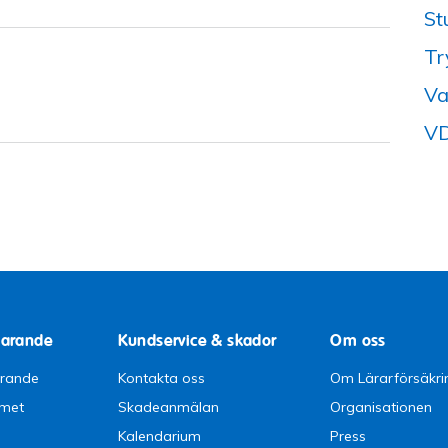
St
Tr
Va
VD
parande
Kundservice & skador
Om oss
arande
Kontakta oss
Om Lärarförsäkri
emet
Skadeanmälan
Organisationen
Kalendarium
Press