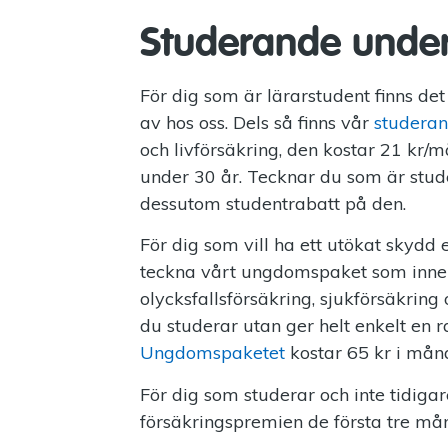
Studerande under
För dig som är lärarstudent finns de
av hos oss. Dels så finns vår
studeran
och livförsäkring, den kostar 21 kr/
under 30 år. Tecknar du som är stud
dessutom studentrabatt på den.
För dig som vill ha ett utökat skydd e
teckna vårt ungdomspaket som inneh
olycksfallsförsäkring, sjukförsäkring 
du studerar utan ger helt enkelt en r
Ungdomspaketet
kostar 65 kr i mån
För dig som studerar och inte tidigar
försäkringspremien de första tre må