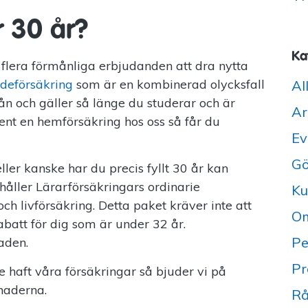
 30 år?
Ka
t flera förmånliga erbjudanden att dra nytta
deförsäkring
som är en kombinerad olycksfall
Al
mån och gäller så länge du studerar och är
Ar
ent en hemförsäkring hos oss så får du
Ev
Gö
ller kanske har du precis fyllt 30 år kan
åller Lärarförsäkringars ordinarie
Ku
och livförsäkring. Detta paket kräver inte att
Om
abatt för dig som är under 32 år.
Pe
aden.
Pr
e haft våra försäkringar så bjuder vi på
naderna.
Rå