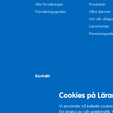
Alla försäkringar
Produkter
Försäkringsguiden
Våra tjänster
Om vår rådgiv
Lärarfonder
Pensionsguid
Kontakt
Lärarförsäkringar
Tel:
0771-21 0
Box 5097
Öppettider: 9-
Cookies på Lära
102 42 Stockholm
12-13)
Växel: 08-442 
Vi använder så kallade cookie
för analys av vår webbtrafik.