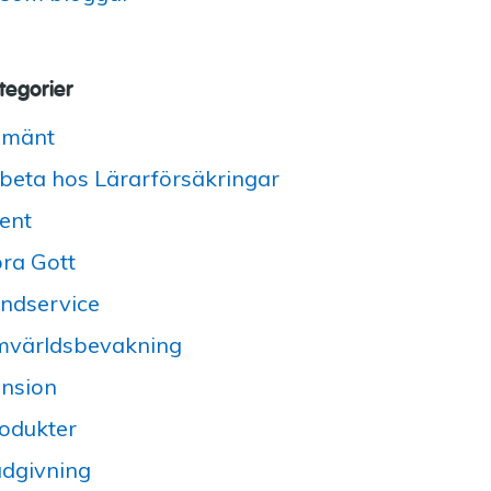
tegorier
lmänt
beta hos Lärarförsäkringar
ent
ra Gott
ndservice
världsbevakning
nsion
odukter
dgivning