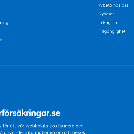
Arbeta hos oss
Nyheter
ning
In English
Tillgänglighet
en
9 09
15 (lunchstängt
rförsäkringar.se
87 10
s för att vår webbplats ska fungera och
 Vi använder informationen om ditt besök