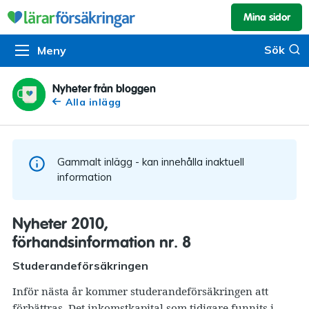
Mina sidor
Kundservice & skador
Pension & sparande
Barnförsäkring
Sök
Sök
Meny
Om oss
Kontakta oss
Pensionssystemet
Livförsäkring
Om Lärarförsäkringar
Skadeanmälan
Flytträtt
Alla försäkringar
Nyheter från bloggen
Alla inlägg
Organisationen
Kalendarium
Produkter
Försäkringsguiden
Press
Våra tjänster
Gammalt inlägg - kan innehålla inaktuell
Arbeta hos oss
Om vår rådgivning
information
Nyheter
Lärarfonder
Nyheter 2010,
In English
förhandsinformation nr. 8
Pensionsguiden
Studerandeförsäkringen
Tillgänglighet
Inför nästa år kommer studerandeförsäkringen att
förbättras. Det inkomstkapital som tidigare funnits i