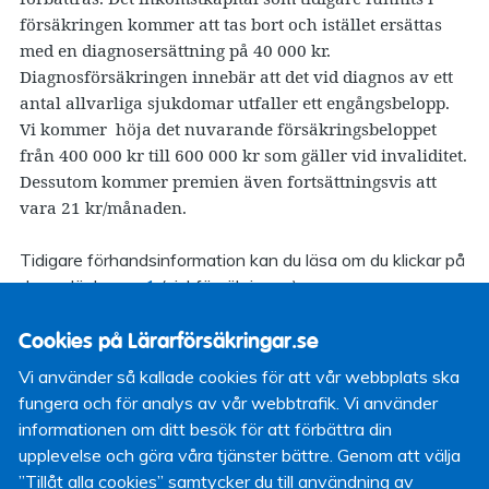
försäkringen kommer att tas bort och istället ersättas
med en diagnosersättning på 40 000 kr.
Diagnosförsäkringen innebär att det vid diagnos av ett
antal allvarliga sjukdomar utfaller ett engångsbelopp.
Vi kommer höja det nuvarande försäkringsbeloppet
från 400 000 kr till 600 000 kr som gäller vid invaliditet.
Dessutom kommer premien även fortsättningsvis att
vara 21 kr/månaden.
Tidigare förhandsinformation kan du läsa om du klickar på
dessa länkar
nr. 1
(sjukförsäkringen),
nr.
2
(sjukförsäkringen),
nr. 3
(livförsäkring senior),
nr
4
(olycksfallsförsäkring senior),
nr
Cookies på Lärarförsäkringar.se
5
(olycksfallsförsäkringen),
nr
Vi använder så kallade cookies för att vår webbplats ska
6
(diagnoskapital/diagnosförsäkring) och
nr
fungera och för analys av vår webbtrafik. Vi använder
7
(livförsäkringen).
informationen om ditt besök för att förbättra din
upplevelse och göra våra tjänster bättre. Genom att välja
Håkan Lind
”Tillåt alla cookies” samtycker du till användning av