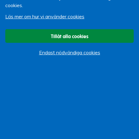
cookies.
Håkan Lind
Läs mer om hur vi använder cookies
21 september 2009
Tillåt alla cookies
Om bloggen
Start
Endast nödvändiga cookies
Vi som bloggar
Kategorier
Allmänt
Arbeta hos Lärarförsäkringar
Event
Göra Gott
Kundservice