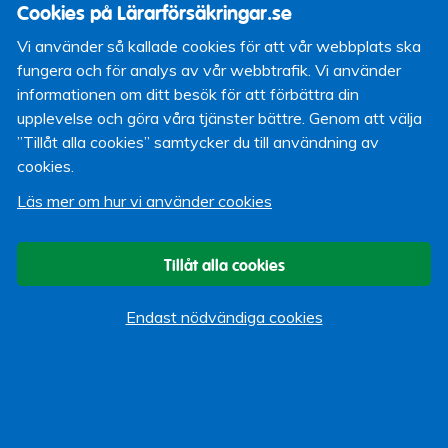
Cookies på Lärarförsäkringar.se
finns det möjlighet att teckna en
studerandeförsäkring
hos
Vi använder så kallade cookies för att vår webbplats ska
oss, vilket är en kombinerad olycksfalls och livförsäkring som
fungera och för analys av vår webbtrafik. Vi använder
kostar 21 kr i månaden. Dels så erbjuds en
rabatt på vår
informationen om ditt besök för att förbättra din
hemförsäkring
som innehåller ett obegränsat egendomsskydd
upplevelse och göra våra tjänster bättre. Genom att välja
(vid t.ex. inbrott eller brand) och reseskydd (om du blir sjuk på
”Tillåt alla cookies” samtycker du till användning av
resan, blir av med väskan eller vid långvariga förseningar).
cookies.
Dessutom innehåller hemförsäkring ansvarsskydd, rättsskydd
Läs mer om hur vi använder cookies
och överfallsskydd.
För att kunna teckna studerandeförsäkringen krävs att du är
Tillåt alla cookies
under 30 år och är studerandemedlem i Lärarförbundet eller
Lärarnas Riksförbund. Är du över 30 år så kan vi erbjuda andra
Endast nödvändiga cookies
förmånliga försäkringar.
Läs mer om:
Studerandeförsäkringen
Hemförsäkringen
(
räkna ut ditt pris direkt på vår
hemsida
)