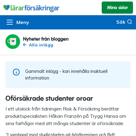
Mina sidor
Kundservice & skador
Pension & sparande
Barnförsäkring
Sök
Sök
Meny
Om oss
Kontakta oss
Pensionssystemet
Livförsäkring
Om Lärarförsäkringar
Skadeanmälan
Flytträtt
Alla försäkringar
Nyheter från bloggen
Alla inlägg
Organisationen
Kalendarium
Produkter
Försäkringsguiden
Press
Våra tjänster
Gammalt inlägg - kan innehålla inaktuell
Arbeta hos oss
Om vår rådgivning
information
Nyheter
Lärarfonder
Oförsäkrade studenter oroar
In English
Pensionsguiden
I ett utskick från tidningen Risk & Försäkring berättar
produktspecialisten Håkan Franzén på Trygg Hansa om
Tillgänglighet
sina farhågor med att många studenter är oförsäkrade.
"I samband med studiestarten på höstterminen och flytt