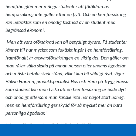
hemifrån glömmer många studenter att föräldrarnas
hemförsäkring inte gäller efter en flytt. Och en hemförsäkring
kan betraktas som en onödig kostnad av en student med
begränsad ekonomi.
Men att vara oförsäkrad kan bli betydligt dyrare. Få studenter
känner till hur mycket som faktiskt ingår i en hemförsäkring,
framför allt är ansvarsförsäkringen en viktig del. Den gäller om
man råkar vålla skada på annan person eller annans ägodelar
och måste betala skadestånd, vilket kan bli väldigt dyrt,säger
Håkan Franzén, produktspecialist Hus och Hem på Trygg-Hansa,
Som student kan man tycka att en hemförsäkring är både dyrt
och onödigt eftersom man kanske inte har något stort bohag,
men en hemförsäkring ger skydd för så mycket mer än bara
personliga ägodelar."
Att vara försäkrad är alltid viktigt och därför
har
lärarstudenter
två helt egna erbjudanden hos oss, dels