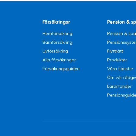
Försäkringar
Pension & s
Hemförsäkring
Pension & sp
Barnförsäkring
Pensionssyst
Livförsäkring
Flytträtt
Alla försäkringar
Produkter
Försäkringsguiden
Våra tjänster
Om vår rådgiv
Lärarfonder
Pensionsguid