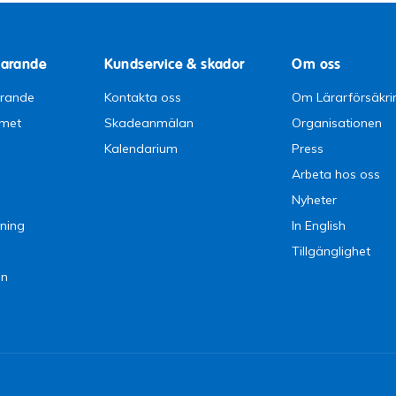
parande
Kundservice & skador
Om oss
arande
Kontakta oss
Om Lärarförsäkri
emet
Skadeanmälan
Organisationen
Kalendarium
Press
Arbeta hos oss
Nyheter
ning
In English
Tillgänglighet
en