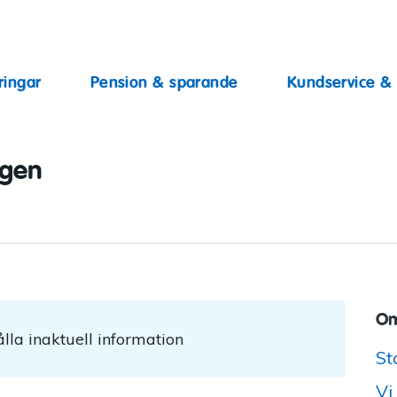
ingar
ringar
Pension & sparande
Kundservice &
ggen
Om
lla inaktuell information
St
Vi