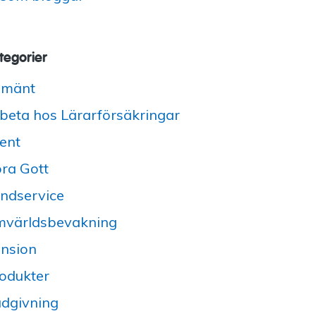
tegorier
lmänt
beta hos Lärarförsäkringar
ent
ra Gott
ndservice
världsbevakning
nsion
odukter
dgivning