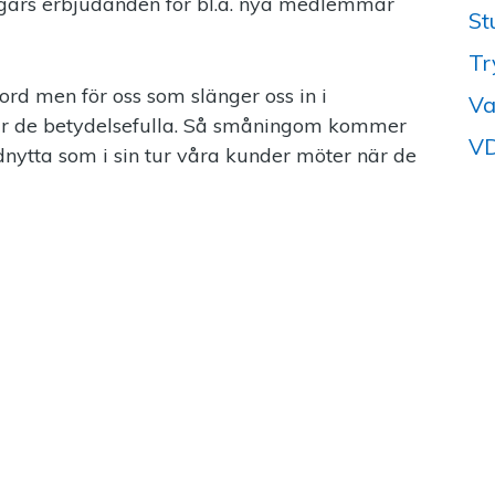
ars erbjudanden för bl.a. nya medlemmar
St
Tr
ord men för oss som slänger oss in i
Va
 är de betydelsefulla. Så småningom kommer
VD
dnytta som i sin tur våra kunder möter när de