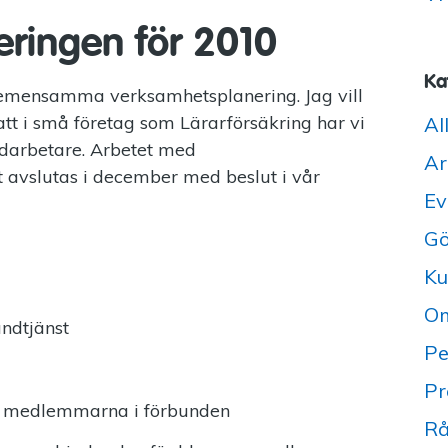
ringen för 2010
Ka
 gemensamma verksamhetsplanering. Jag vill
att i små företag som Lärarförsäkring har vi
Al
edarbetare. Arbetet med
Ar
avslutas i december med beslut i vår
Ev
Gö
Ku
Om
kundtjänst
Pe
Pr
d medlemmarna i förbunden
Rå