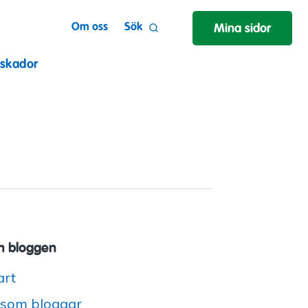
Om oss
Sök
Mina sidor
 skador
 bloggen
art
 som bloggar