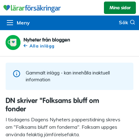
Mina sidor
Kundservice & skador
Pension & sparande
Barnförsäkring
Sök
Sök
Meny
Om oss
Kontakta oss
Pensionssystemet
Livförsäkring
Om Lärarförsäkringar
Skadeanmälan
Flytträtt
Alla försäkringar
Nyheter från bloggen
Alla inlägg
Organisationen
Kalendarium
Produkter
Försäkringsguiden
Press
Våra tjänster
Gammalt inlägg - kan innehålla inaktuell
Arbeta hos oss
Om vår rådgivning
information
Nyheter
Lärarfonder
DN skriver "Folksams bluff om
In English
fonder
Pensionsguiden
I tisdagens Dagens Nyheters papperstidning skrevs
Tillgänglighet
om "Folksams bluff om fonderna". Folksam uppges
använda felaktig jämförelsefakta.