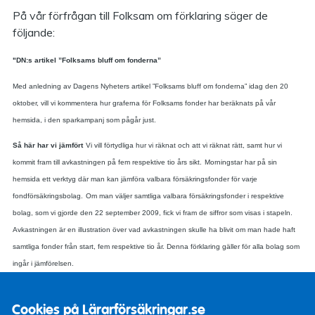
På vår förfrågan till Folksam om förklaring säger de
följande:
"DN:s artikel ”Folksams bluff om fonderna”
Med anledning av Dagens Nyheters artikel ”Folksams bluff om fonderna” idag den 20
oktober, vill vi kommentera hur graferna för Folksams fonder har beräknats på vår
hemsida, i den sparkampanj som pågår just.
Så här har vi jämfört
Vi vill förtydliga hur vi räknat och att vi räknat rätt, samt hur vi
kommit fram till avkastningen på fem respektive tio års sikt.
Morningstar har på sin
hemsida ett verktyg där man kan jämföra valbara försäkringsfonder för varje
fondförsäkringsbolag.
Om man väljer samtliga valbara försäkringsfonder i respektive
bolag, som vi gjorde den 22 september 2009, fick vi fram de siffror som visas i stapeln.
Avkastningen är en illustration över vad avkastningen skulle ha blivit om man hade haft
samtliga fonder från start, fem respektive tio år. Denna förklaring gäller för alla bolag som
ingår i jämförelsen.
Valbara försäkringsfonder
När vi i annonserna berättar om våra försäkringsfonder
Cookies på Lärarförsäkringar.se
menar vi de valbara försäkringsfonder som finns i vårt totala fondutbud. Det vill säga inte