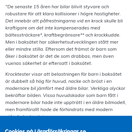
"De senaste 15 åren har bilar blivit styvare och
robustare för att klara kollisioner i högre hastigheter.
Det innebär att påfrestningarna vid en krock skulle bli
kraftigare om det inte kompenserades med
bältessträckare*, kraftbegränsare** och krockkudde.
Men i baksätet har säkerhetsutvecklingen stått mer
eller mindre stilla. Eftersom det främst är barn som
åker i baksätet är det de som drabbas, men även
vuxnas säkerhet är eftersatt i baksätet.
Krocktester visar att belastningen för barn i baksätet
är dubbelt så hög för huvud, nacke och bröst i en
modernare bil jämfört med äldre bilar. Verkliga olyckor
bekräftar bilden. Vissa huvudskador som barn fått i
modernare bilar hade inte uppträtt i en äldre bilmodell,
men framförallt hade de förhindrats med modern
säkerhetsutrustning.
Vid en sidokollision är säkerheten bättre i baksätet i en
Cookies på Lärarförsäkringar.se