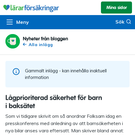
Mina sidor
Kundservice & skador
Pension & sparande
Barnförsäkring
Sök
Sök
Meny
Om oss
Kontakta oss
Pensionssystemet
Livförsäkring
Om Lärarförsäkringar
Skadeanmälan
Flytträtt
Alla försäkringar
Nyheter från bloggen
Alla inlägg
Organisationen
Kalendarium
Produkter
Försäkringsguiden
Press
Våra tjänster
Gammalt inlägg - kan innehålla inaktuell
Arbeta hos oss
Om vår rådgivning
information
Nyheter
Lärarfonder
Lågprioriterad säkerhet för barn
In English
i baksätet
Pensionsguiden
Som vi tidigare skrivit om så anordnar Folksam idag en
Tillgänglighet
presskonferens med anledning av att barnsäkerheten i
nya bilar anses vara eftersatt. Man skriver bland annat: