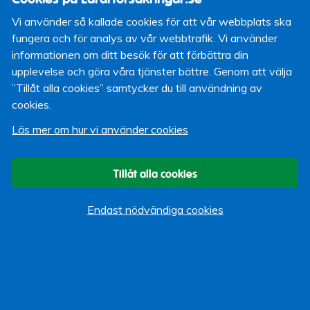
modern bil än i en äldre, men inte heller här på samma
Vi använder så kallade cookies för att vår webbplats ska
nivå som i framsätet. Sidokrockkudde saknas nästan
fungera och för analys av vår webbtrafik. Vi använder
alltid i baksätet, i bästa fall finns en sidokrockgardin.
informationen om ditt besök för att förbättra din
Eftersom barn är kortare skadas de i större
upplevelse och göra våra tjänster bättre. Genom att välja
utsträckning av bildörrens struktur och skulle därför ha
”Tillåt alla cookies” samtycker du till användning av
större nytta av en sidokrockkudde jämfört med vuxna.
cookies.
En betydande del av skadorna orsakas av bakdörrens
armstöd.
Läs mer om hur vi använder cookies
Det finns flera förklaringar till att barn inte följt den
enorma säkerhetsutveckling som i första hand gynnat
Tillåt alla cookies
vuxna i framsätet. Bilindustrin prioriterar inte baksätet
och det saknas konsumenttester som driver på
Endast nödvändiga cookies
utvecklingen. "
Mer information
Folksam Media och hela
pressmeddelandet
Tidigare inlägg