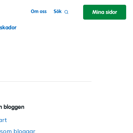
Om oss
Sök
Mina sidor
 skador
 bloggen
art
 som bloggar