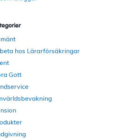
tegorier
lmänt
beta hos Lärarförsäkringar
ent
ra Gott
ndservice
världsbevakning
nsion
odukter
dgivning