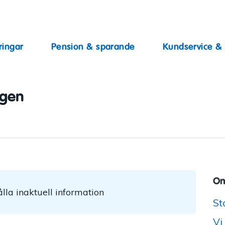
ingar
ringar
Pension & sparande
Kundservice &
ggen
Om
lla inaktuell information
St
Vi