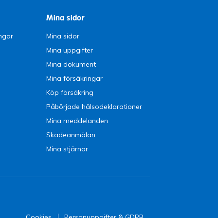
Mina sidor
ngar
Mina sidor
Mina uppgifter
Mina dokument
Mina försäkringar
Köp försäkring
Påbörjade hälsodeklarationer
Mina meddelanden
Skadeanmälan
Mina stjärnor
Cookies
Personuppgifter & GDPR