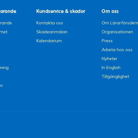
parande
Kundservice & skador
Om oss
arande
Kontakta oss
Om Lärarförsäkri
emet
Skadeanmälan
Organisationen
Kalendarium
Press
Arbeta hos oss
Nyheter
ning
In English
Tillgänglighet
en