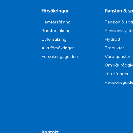
Försäkringar
Pension & s
Hemförsäkring
Pension & sp
Barnförsäkring
Pensionssyst
Livförsäkring
Flytträtt
Alla försäkringar
Produkter
Försäkringsguiden
Våra tjänster
Om vår rådgiv
Lärarfonder
Pensionsguid
Kontakt