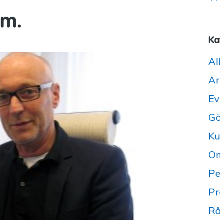
um.
Ka
Al
Ar
Ev
Gö
Ku
Om
Pe
Pr
Rå