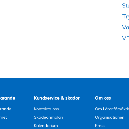
St
Tr
Va
VD
parande
Kundservice & skador
Om oss
arande
Kontakta oss
Om Lärarförsäkri
emet
Skadeanmälan
Organisationen
Kalendarium
Press