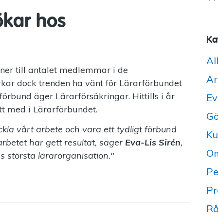
ökar hos
Ka
Al
er till antalet medlemmar i de
Ar
rkar dock trenden ha vänt för Lärarförbundet
bund äger Lärarförsäkringar. Hittills i år
Ev
t med i Lärarförbundet.
Gö
eckla vårt arbete och vara ett tydligt förbund
Ku
 arbetet har gett resultat, säger
Eva-Lis Sirén
,
Om
s största lärarorganisation."
Pe
Pr
Rå