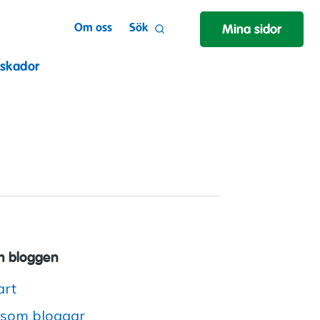
Om oss
Sök
Mina sidor
 skador
 bloggen
art
 som bloggar