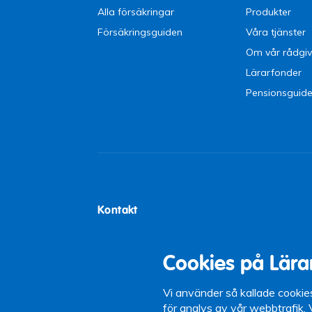
Alla försäkringar
Produkter
Försäkringsguiden
Våra tjänster
Om vår rådgiv
Lärarfonder
Pensionsguid
Kontakt
Lärarförsäkringar
Tel:
0771-21 0
Box 5097
Öppettider: 9-
Cookies på Lära
102 42 Stockholm
12-13)
Växel: 08-442 
Vi använder så kallade cookie
för analys av vår webbtrafik.