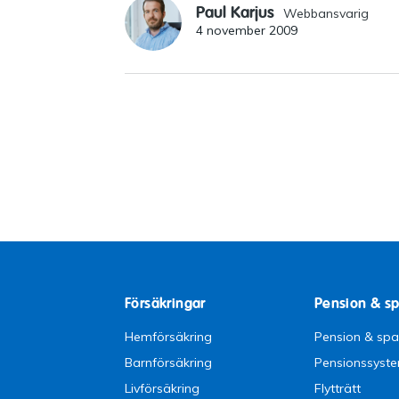
Paul Karjus
Webbansvarig
4 november 2009
Försäkringar
Pension & s
Hemförsäkring
Pension & sp
Barnförsäkring
Pensionssyst
Livförsäkring
Flytträtt