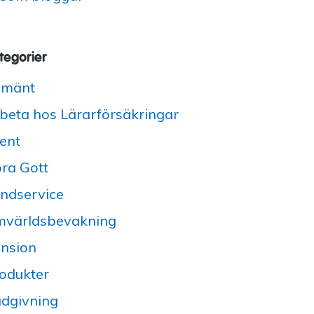
tegorier
lmänt
beta hos Lärarförsäkringar
ent
ra Gott
ndservice
världsbevakning
nsion
odukter
dgivning