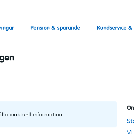
ingar
ringar
Pension & sparande
Kundservice &
ggen
Om
lla inaktuell information
St
Vi