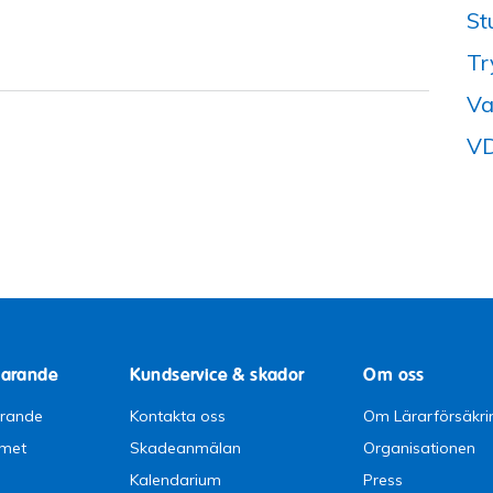
St
Tr
Va
VD
parande
Kundservice & skador
Om oss
arande
Kontakta oss
Om Lärarförsäkri
emet
Skadeanmälan
Organisationen
Kalendarium
Press