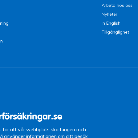
Arbeta hos oss
Nyheter
ning
In English
Tillgänglighet
en
9 09
15 (lunchstängt
rförsäkringar.se
87 10
s för att vår webbplats ska fungera och
 Vi använder informationen om ditt besök