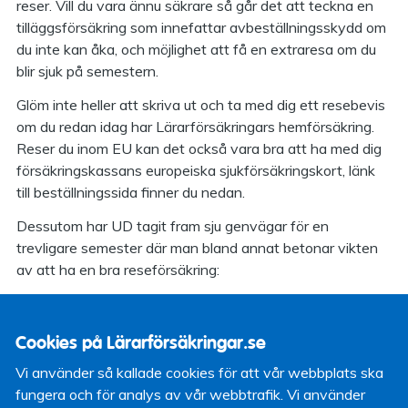
reser. Vill du vara ännu säkrare så går det att teckna en
tilläggsförsäkring som innefattar avbeställningsskydd om
du inte kan åka, och möjlighet att få en extraresa om du
blir sjuk på semestern.
Glöm inte heller att skriva ut och ta med dig ett resebevis
om du redan idag har Lärarförsäkringars hemförsäkring.
Reser du inom EU kan det också vara bra att ha med dig
försäkringskassans europeiska sjukförsäkringskort, länk
till beställningssida finner du nedan.
Dessutom har UD tagit fram sju genvägar för en
trevligare semester där man bland annat betonar vikten
av att ha en bra reseförsäkring:
"Hemförsäkring borta? De flesta hemförsäkringar har
ett reseskydd som täcker 45 dygn. Men det räcker inte
Cookies på Lärarförsäkringar.se
alltid. Ring ditt försäkringsbolag och kolla exakt vad
som gäller. Har du ingen hemförsäkring är det bra att
Vi använder så kallade cookies för att vår webbplats ska
köpa en separat reseförsäkring. Beställ det Europeiska
fungera och för analys av vår webbtrafik. Vi använder