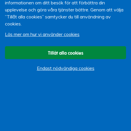
Sjukförsäkringskortet om du ska resa i Europa. Beställ
informationen om ditt besök för att förbättra din
det hos Försäkringskassan (länk till höger)."
upplevelse och göra våra tjänster bättre. Genom att välja
”Tillåt alla cookies” samtycker du till användning av
Mer information
UD's samtliga sju reseråd
Beställ
cookies.
europeiskt sjukförsäkringskort från försäkringskassan
Skriv ut resebevis och läs mer om Lärarförsäkringars
Läs mer om hur vi använder cookies
hemförsäkring med reseskydd
Tillåt alla cookies
Paul Karjus
Webbansvarig
Endast nödvändiga cookies
16 november 2009
Om bloggen
Start
Vi som bloggar