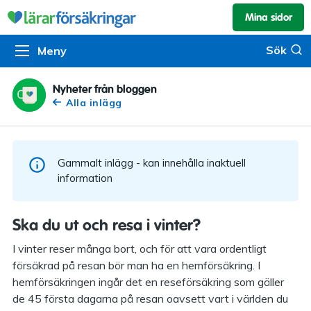
Mina sidor
Kundservice & skador
Pension & sparande
Barnförsäkring
Sök
Sök
Meny
Om oss
Kontakta oss
Pensionssystemet
Livförsäkring
Om Lärarförsäkringar
Skadeanmälan
Flytträtt
Alla försäkringar
Nyheter från bloggen
Alla inlägg
Organisationen
Kalendarium
Produkter
Försäkringsguiden
Press
Våra tjänster
Gammalt inlägg - kan innehålla inaktuell
Arbeta hos oss
Om vår rådgivning
information
Nyheter
Lärarfonder
Ska du ut och resa i vinter?
In English
Pensionsguiden
I vinter reser många bort, och för att vara ordentligt
försäkrad på resan bör man ha en hemförsäkring. I
Tillgänglighet
hemförsäkringen ingår det en reseförsäkring som gäller
de 45 första dagarna på resan oavsett vart i världen du