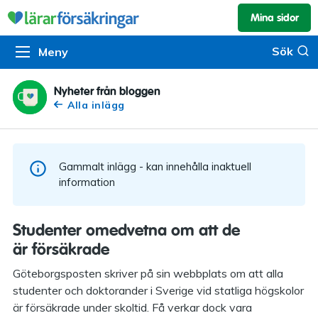
Mina sidor
Kundservice & skador
Pension & sparande
Barnförsäkring
Sök
Sök
Meny
Om oss
Kontakta oss
Pensionssystemet
Livförsäkring
Om Lärarförsäkringar
Skadeanmälan
Flytträtt
Alla försäkringar
Nyheter från bloggen
Alla inlägg
Organisationen
Kalendarium
Produkter
Försäkringsguiden
Press
Våra tjänster
Gammalt inlägg - kan innehålla inaktuell
Arbeta hos oss
Om vår rådgivning
information
Nyheter
Lärarfonder
Studenter omedvetna om att de
In English
är försäkrade
Pensionsguiden
Göteborgsposten skriver på sin webbplats om att alla
Tillgänglighet
studenter och doktorander i Sverige vid statliga högskolor
är försäkrade under skoltid. Få verkar dock vara