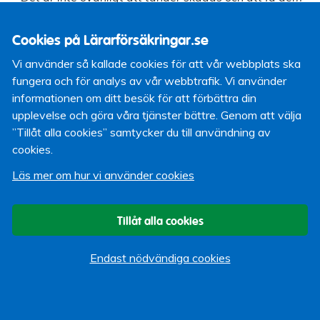
lagade kan var en stor utgift för en student. Då kan de
få ersättning från oss, förklarar Erland Törngren.
Nivån
Cookies på Lärarförsäkringar.se
utgår från Trafikskadenämnden ersättningstabeller.
Vi använder så kallade cookies för att vår webbplats ska
Det innebär enligt Erland Törngren att studenterna har
fungera och för analys av vår webbtrafik. Vi använder
ett bra skydd."
informationen om ditt besök för att förbättra din
Intressant läsning för Sveriges studenter
som
upplevelse och göra våra tjänster bättre. Genom att välja
kanske inte ens är medvetna om att de har en gällande
”Tillåt alla cookies” samtycker du till användning av
försäkring om något händer på skoltid, eller på väg till eller
cookies.
från skolan. Den övriga tiden, alltså helger, lov och efter
Läs mer om hur vi använder cookies
skolan så kan man som student teckna exempelvis en
olycksfallsförsäkring som skyddar om man råkar ut för
något.
Tillåt alla cookies
Lärarförsäkringar erbjuder studenter under 30
år
en studerandeförsäkring för 21 kr/mån som dessutom
Endast nödvändiga cookies
är gratis de tre första månaderna om man tecknar den för
första gången. Studerandeförsäkringen ersätter skador
vid olycksfall, dödsfall och från årsskiftet om drygt en