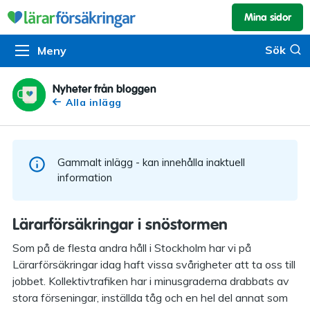
Mina sidor
Kundservice & skador
Pension & sparande
Barnförsäkring
Sök
Sök
Meny
Om oss
Kontakta oss
Pensionssystemet
Livförsäkring
Om Lärarförsäkringar
Skadeanmälan
Flytträtt
Alla försäkringar
Nyheter från bloggen
Alla inlägg
Organisationen
Kalendarium
Produkter
Försäkringsguiden
Press
Våra tjänster
Gammalt inlägg - kan innehålla inaktuell
Arbeta hos oss
Om vår rådgivning
information
Nyheter
Lärarfonder
Lärarförsäkringar i snöstormen
In English
Pensionsguiden
Som på de flesta andra håll i Stockholm har vi på
Lärarförsäkringar idag haft vissa svårigheter att ta oss till
Tillgänglighet
jobbet. Kollektivtrafiken har i minusgraderna drabbats av
stora förseningar, inställda tåg och en hel del annat som