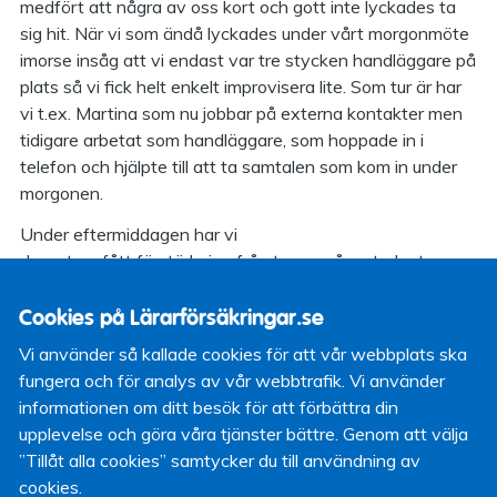
medfört att några av oss kort och gott inte lyckades ta
sig hit. När vi som ändå lyckades under vårt morgonmöte
imorse insåg att vi endast var tre stycken handläggare på
plats så vi fick helt enkelt improvisera lite. Som tur är har
vi t.ex. Martina som nu jobbar på externa kontakter men
tidigare arbetat som handläggare, som hoppade in i
telefon och hjälpte till att ta samtalen som kom in under
morgonen.
Under eftermiddagen har vi
dessutom fått förstärkning från tre av våra studenter
som jobbar extra på Lärarförsäkringar utöver sina studier.
Så det löste sig riktigt bra till slut.
Cookies på Lärarförsäkringar.se
Vi använder så kallade cookies för att vår webbplats ska
fungera och för analys av vår webbtrafik. Vi använder
informationen om ditt besök för att förbättra din
Paul Karjus
Webbansvarig
22 februari 2010
upplevelse och göra våra tjänster bättre. Genom att välja
”Tillåt alla cookies” samtycker du till användning av
cookies.