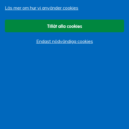
Läs mer om hur vi använder cookies
Om bloggen
Start
Tillåt alla cookies
Vi som bloggar
Endast nödvändiga cookies
Kategorier
Allmänt
Arbeta hos Lärarförsäkringar
Event
Göra Gott
Kundservice
Omvärldsbevakning
Pension
Produkter