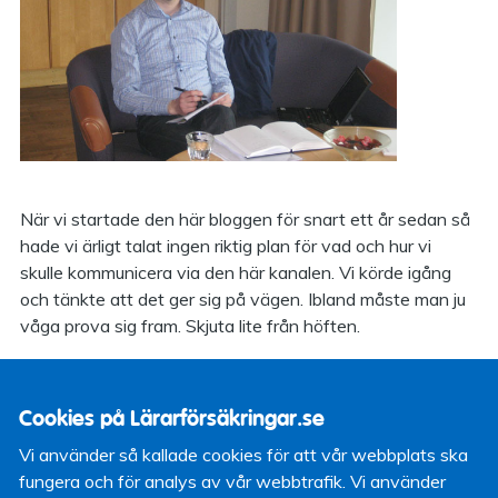
När vi startade den här bloggen för snart ett år sedan så
hade vi ärligt talat ingen riktig plan för vad och hur vi
skulle kommunicera via den här kanalen. Vi körde igång
och tänkte att det ger sig på vägen. Ibland måste man ju
våga prova sig fram. Skjuta lite från höften.
Men när vi nu hållit på ett tag så har vi märkt att bloggen
inte riktigt fyller sig själv med intressant och relevant
Cookies på Lärarförsäkringar.se
innehåll. Det behövs ett strukturerat arbetssätt och en
idé om vad vi vill kommunicera. Det har vi nu och idag
Vi använder så kallade cookies för att vår webbplats ska
hade vi det första redaktionsmötet, som vi lite pretantiöst
fungera och för analys av vår webbtrafik. Vi använder