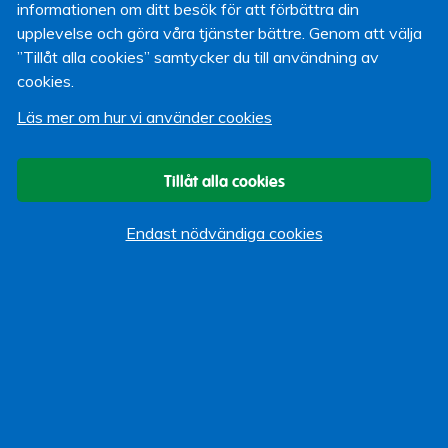
kallar det. En nystart för oss som skriver här.
informationen om ditt besök för att förbättra din
upplevelse och göra våra tjänster bättre. Genom att välja
Framöver kan du bland annat förvänta dig att hitta
”Tillåt alla cookies” samtycker du till användning av
artiklar med en ambition att göra försäkringsvärlden
cookies.
enklare och mer tillgänglig. Vi hoppas också att du som
läser vår blogg ska lära känna Lärarförsäkringar lite
Läs mer om hur vi använder cookies
bättre. Vi är ungefär som folk i allmänhet, trots att vi
arbetar med försäkringar.
Tillåt alla cookies
Endast nödvändiga cookies
Fredrik Stanser
Kommunikationschef
29 april 2010
Om bloggen
Start
Vi som bloggar