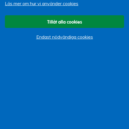
Läs mer om hur vi använder cookies
Start
Vi som bloggar
Tillåt alla cookies
Kategorier
Endast nödvändiga cookies
Allmänt
Arbeta hos Lärarförsäkringar
Event
Göra Gott
Kundservice
Omvärldsbevakning
Pension
Produkter
Rådgivning