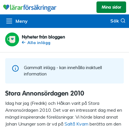
Mina sidor
Kundservice & skador
Pension & sparande
Barnförsäkring
Sök
Sök
Meny
Om oss
Kontakta oss
Pensionssystemet
Livförsäkring
Om Lärarförsäkringar
Skadeanmälan
Flytträtt
Alla försäkringar
Nyheter från bloggen
Alla inlägg
Organisationen
Kalendarium
Produkter
Försäkringsguiden
Press
Våra tjänster
Gammalt inlägg - kan innehålla inaktuell
Arbeta hos oss
Om vår rådgivning
information
Nyheter
Lärarfonder
Stora Annonsördagen 2010
In English
Pensionsguiden
Idag har jag (Fredrik) och Håkan varit på Stora
Annonsördagen 2010. Det var en intressant dag med en
Tillgänglighet
mängd inspirerande föreläsningar. Vi hörde bland annat
Johan Ununger som är vd på
Saltå Kvarn
berätta om den