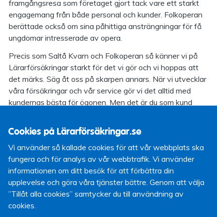
framgångsresa som företaget gjort tack vare ett starkt
engagemang från både personal och kunder. Folkoperan
berättade också om sina påhittiga ansträngningar för få
ungdomar intresserade av opera.
Precis som Saltå Kvarn och Folkoperan så känner vi på
Lärarförsäkringar starkt för det vi gör och vi hoppas att
det märks. Säg åt oss på skarpen annars. När vi utvecklar
våra försäkringar och vår service gör vi det alltid med
kundernas bästa för ögonen. Men det är du som kund
som bäst vet vad du vill ha, så dra dig inte för att berätta
det för oss.
Cookies på Lärarförsäkringar.se
Vi använder så kallade cookies för att vår webbplats ska
fungera och för analys av vår webbtrafik. Vi använder
Fredrik Stanser
Kommunikationschef
informationen om ditt besök för att förbättra din
21 april 2010
upplevelse och göra våra tjänster bättre. Genom att välja
”Tillåt alla cookies” samtycker du till användning av
cookies.
Om bloggen