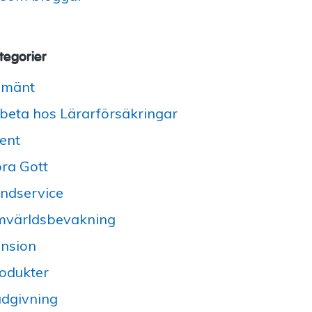
tegorier
lmänt
beta hos Lärarförsäkringar
ent
ra Gott
ndservice
världsbevakning
nsion
odukter
dgivning