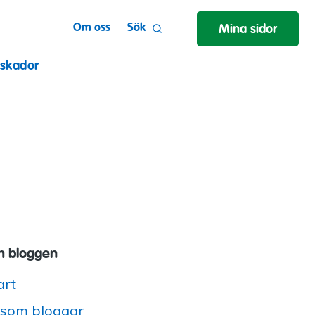
Om oss
Sök
Mina sidor
 skador
 bloggen
art
 som bloggar