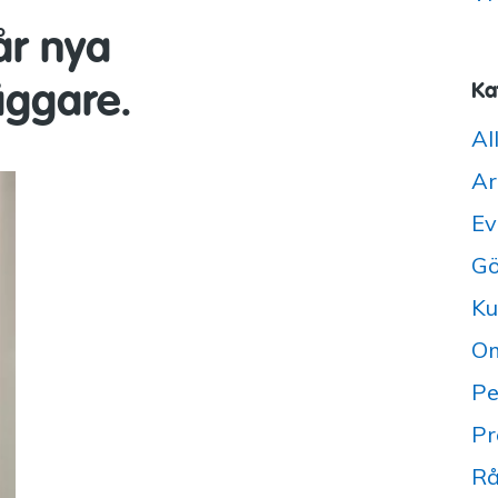
år nya
äggare.
Ka
Al
Ar
Ev
Gö
Ku
Om
Pe
Pr
Rå