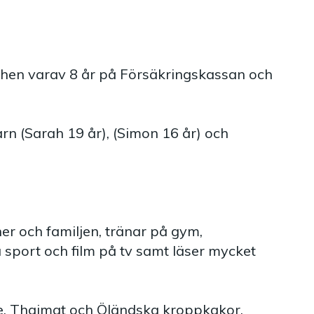
nchen varav 8 år på Försäkringskassan och
rn (Sarah 19 år), (Simon 16 år) och
er och familjen, tränar på gym,
å sport och film på tv samt läser mycket
e, Thaimat och Öländska kroppkakor.