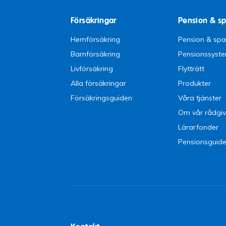
Försäkringar
Pension & s
Hemförsäkring
Pension & sp
Barnförsäkring
Pensionssyst
Livförsäkring
Flytträtt
Alla försäkringar
Produkter
Försäkringsguiden
Våra tjänster
Om vår rådgiv
Lärarfonder
Pensionsguid