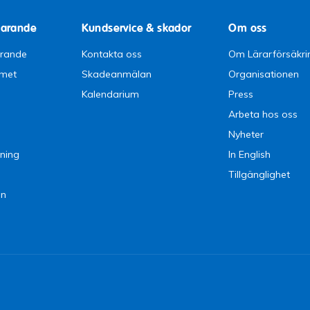
parande
Kundservice & skador
Om oss
arande
Kontakta oss
Om Lärarförsäkri
emet
Skadeanmälan
Organisationen
Kalendarium
Press
Arbeta hos oss
Nyheter
ning
In English
Tillgänglighet
en