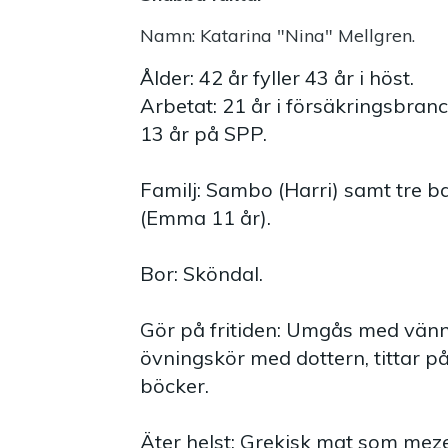
Namn: Katarina "Nina" Mellgren.
Ålder: 42 år fyller 43 år i höst.
Arbetat: 21 år i försäkringsbra
13 år på SPP.
Familj: Sambo (Harri) samt tre ba
(Emma 11 år).
Bor: Sköndal.
Gör på fritiden: Umgås med vänn
övningskör med dottern, tittar p
böcker.
Äter helst: Grekisk mat som mez