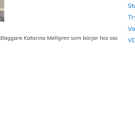
St
Tr
Va
dläggare Katarina Mellgren som börjar hos oss
VD