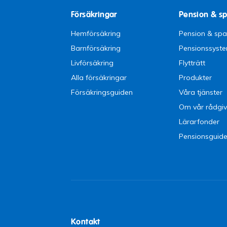
Försäkringar
Pension & s
Hemförsäkring
Pension & sp
Barnförsäkring
Pensionssyst
Livförsäkring
Flytträtt
Alla försäkringar
Produkter
Försäkringsguiden
Våra tjänster
Om vår rådgiv
Lärarfonder
Pensionsguid
Kontakt