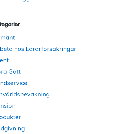
tegorier
lmänt
beta hos Lärarförsäkringar
ent
ra Gott
ndservice
världsbevakning
nsion
odukter
dgivning