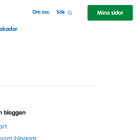
Om oss
Sök
Mina sidor
 skador
 bloggen
art
 som bloggar