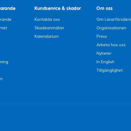
parande
Kundservice & skador
Om oss
arande
Kontakta oss
Om Lärarförsäkri
emet
Skadeanmälan
Organisationen
Kalendarium
Press
Arbeta hos oss
Nyheter
ning
In English
Tillgänglighet
en