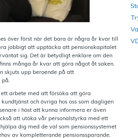
St
Tr
Va
 över först när det bara är några år kvar till
VD
ara jobbigt att upptäcka att pensionskapitalet
rväntat sig. Det är betydligt enklare om den
finns många år kvar att göra något åt saken.
an skjuts upp beroende på att
 på.
ett arbete med att försöka att göra
 kundtjänst och övriga hos oss som dagligen
enare i höst att kunna informera er även
kså att utöka vår personalstyrka med ett
 hjälpa dig med de val som pensionssystemet
 behov av kompletterande pensionssparande.