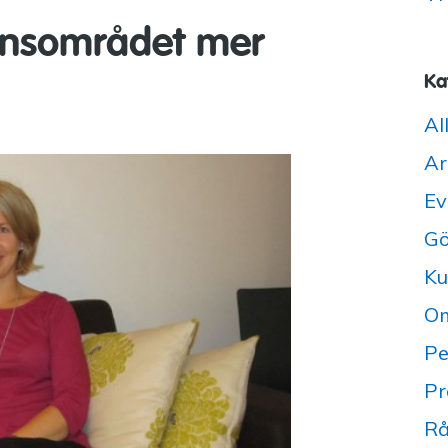
ionsområdet mer
Ka
Al
Ar
Ev
Gö
Ku
Om
Pe
Pr
Rå