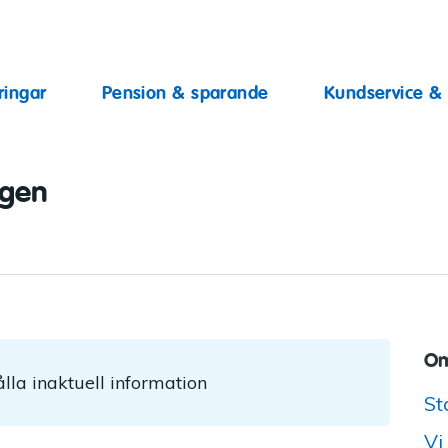
ingar
ringar
Pension & sparande
Kundservice &
ggen
Om
lla inaktuell information
St
Vi