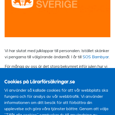
Vi har slutat med julklappar till personalen. Istället skänker
vi pengarna till välgörande ändamål. I år till
SOS Barnbyar
.
För många av oss är det stora bekymret inför julen hur vi
ska hinna med allt. Julpyssla, handla mat och köpa
barnens alla julklappar. För många andra ser tillvaron och
Cookies på Lärarförsäkringar.se
bekymren helt annorlunda ut.
Vi använder så kallade cookies för att vår webbplats ska
Julen är ett tillfälle att stanna upp och sända en tanke,
fungera och för analys av vår webbtrafik. Vi använder
eller något mer, till de barn och familjer som inte är lika
informationen om ditt besök för att förbättra din
lyckligt lottade som vi.
upplevelse och göra våra tjänster bättre. Genom att välja
”Tillåt alla cookies” samtycker du till användning av