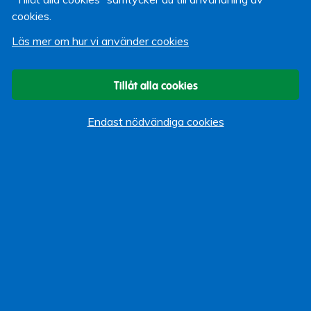
cookies.
Fredrik Stanser
Kommunikationschef
Läs mer om hur vi använder cookies
1 december 2010
Tillåt alla cookies
Om bloggen
Endast nödvändiga cookies
Start
Vi som bloggar
Kategorier
Allmänt
Arbeta hos Lärarförsäkringar
Event
Göra Gott