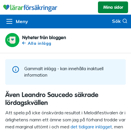
Mina sidor
Kundservice & skador
Pension & sparande
Barnförsäkring
Sök
Sök
Meny
Om oss
Kontakta oss
Pensionssystemet
Livförsäkring
Om Lärarförsäkringar
Skadeanmälan
Flytträtt
Alla försäkringar
Nyheter från bloggen
Alla inlägg
Organisationen
Kalendarium
Produkter
Försäkringsguiden
Press
Våra tjänster
Gammalt inlägg - kan innehålla inaktuell
Arbeta hos oss
Om vår rådgivning
information
Nyheter
Lärarfonder
Även Leandro Saucedo säkrade
In English
lördagskvällen
Pensionsguiden
Att spela på icke önskvärda resultat i Melodifestivalen är i
Tillgänglighet
ärlighetens namn ett ämne som jag på förhand trodde var
med marginal uttömt i och med
det tidigare inlägget
, men