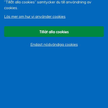
”Tillåt alla cookies” samtycker du till användning av
Ned Flanders och Homer Simpson om försäkringar
cookies.
Läs mer om hur vi använder cookies
Martin Strömberg
14 mars 2011
Tillåt alla cookies
Om bloggen
Endast nödvändiga cookies
Start
Vi som bloggar
Kategorier
Allmänt
Arbeta hos Lärarförsäkringar
Event