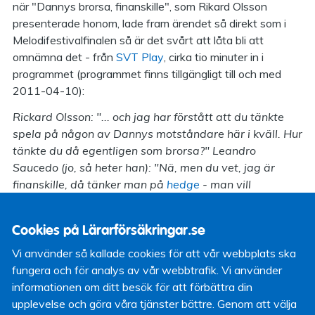
när "Dannys brorsa, finanskille", som Rikard Olsson
presenterade honom, lade fram ärendet så direkt som i
Melodifestivalfinalen så är det svårt att låta bli att
omnämna det - från
SVT Play
, cirka tio minuter in i
programmet (programmet finns tillgängligt till och med
2011-04-10):
Rickard Olsson: "... och jag har förstått att du tänkte
spela på någon av Dannys motståndare här i kväll. Hur
tänkte du då egentligen som brorsa?" Leandro
Saucedo (jo, så heter han): "Nä, men du vet, jag är
finanskille, då tänker man på
hedge
- man vill
maximera utdelning och minimera risken." RO: "Okej."
LS: "Om brorsan vinner, ja då är jag världens
Cookies på Lärarförsäkringar.se
lyckligaste - om han inte vinner så tjänar jag pengar."
RO: "Okej, så du vinner hur det än går, helt enkelt?" LS:
Vi använder så kallade cookies för att vår webbplats ska
"Exakt." RO: "Vilket vill du helst vinna då - lycka eller
fungera och för analys av vår webbtrafik. Vi använder
pengar?" LS: "Lycka, alla gånger."
informationen om ditt besök för att förbättra din
upplevelse och göra våra tjänster bättre. Genom att välja
Tidigare inlägg i ämnet: -
Babsan säkrade lördagskvällen
-