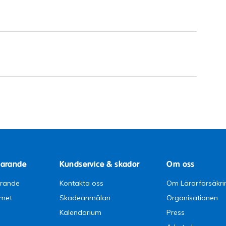
parande
Kundservice & skador
Om oss
arande
Kontakta oss
Om Lärarförsäkri
emet
Skadeanmälan
Organisationen
Kalendarium
Press