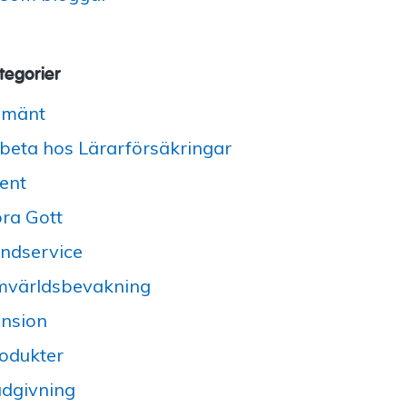
tegorier
lmänt
beta hos Lärarförsäkringar
ent
ra Gott
ndservice
världsbevakning
nsion
odukter
dgivning