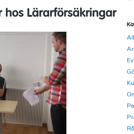
 hos Lärarförsäkringar
Ka
Al
Ar
Ev
Gö
Ku
Om
Pe
Pr
Rå