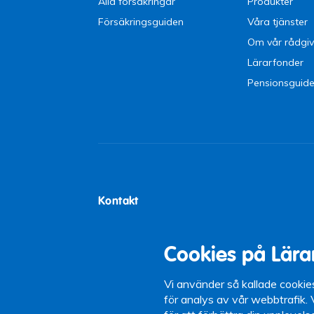
Alla försäkringar
Produkter
Försäkringsguiden
Våra tjänster
Om vår rådgiv
Lärarfonder
Pensionsguid
Kontakt
Lärarförsäkringar
Tel:
0771-21 0
Box 5097
Öppettider: 9-
Cookies på Lära
102 42 Stockholm
12-13)
Växel: 08-442 
Vi använder så kallade cookie
för analys av vår webbtrafik.