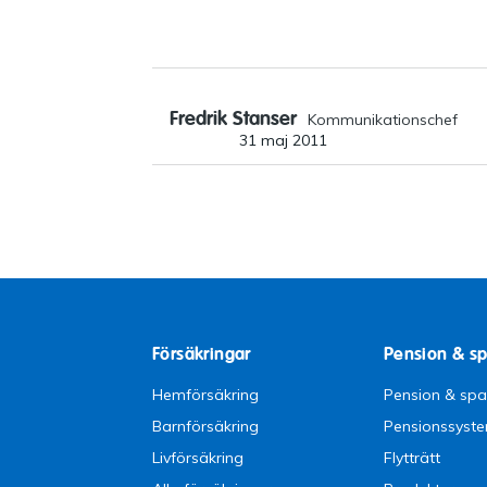
Fredrik Stanser
Kommunikationschef
31 maj 2011
Försäkringar
Pension & s
Hemförsäkring
Pension & sp
Barnförsäkring
Pensionssyst
Livförsäkring
Flytträtt