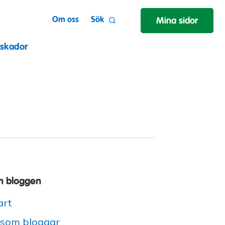
Om oss
Sök
Mina sidor
 skador
 bloggen
art
 som bloggar