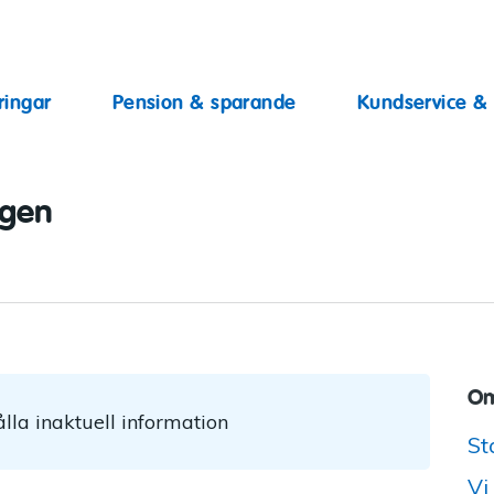
ingar
ringar
Pension & sparande
Kundservice &
ggen
Om
lla inaktuell information
St
Vi