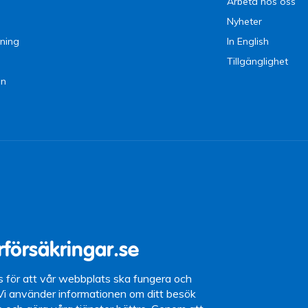
Arbeta hos oss
Nyheter
ning
In English
Tillgänglighet
en
9 09
15 (lunchstängt
rförsäkringar.se
87 10
s för att vår webbplats ska fungera och
 Vi använder informationen om ditt besök