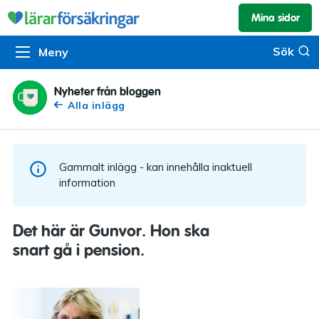
Mina sidor
Kundservice & skador
Pension & sparande
Barnförsäkring
Sök
Sök
Meny
Om oss
Kontakta oss
Pensionssystemet
Livförsäkring
Om Lärarförsäkringar
Skadeanmälan
Flytträtt
Alla försäkringar
Nyheter från bloggen
Alla inlägg
Organisationen
Kalendarium
Produkter
Försäkringsguiden
Press
Våra tjänster
Gammalt inlägg - kan innehålla inaktuell
Arbeta hos oss
Om vår rådgivning
information
Nyheter
Lärarfonder
Det här är Gunvor. Hon ska
In English
snart gå i pension.
Pensionsguiden
Tillgänglighet