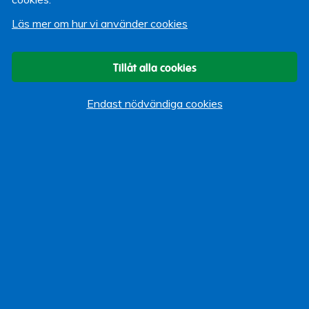
Läs mer om hur vi använder cookies
Om bloggen
Start
Tillåt alla cookies
Vi som bloggar
Endast nödvändiga cookies
Kategorier
Allmänt
Arbeta hos Lärarförsäkringar
Event
Göra Gott
Kundservice
Omvärldsbevakning
Pension