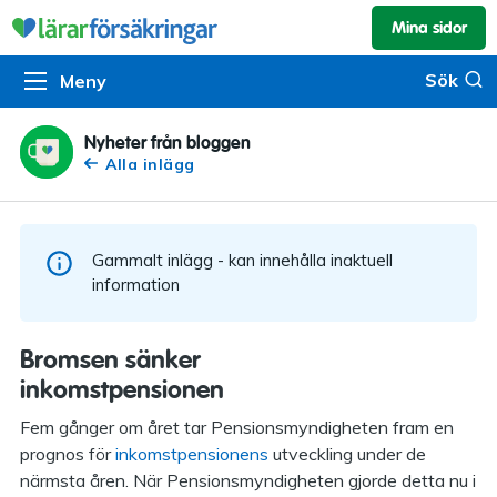
Mina sidor
Kundservice & skador
Pension & sparande
Barnförsäkring
Sök
Sök
Meny
Om oss
Kontakta oss
Pensionssystemet
Livförsäkring
Om Lärarförsäkringar
Skadeanmälan
Flytträtt
Alla försäkringar
Nyheter från bloggen
Alla inlägg
Organisationen
Kalendarium
Produkter
Försäkringsguiden
Press
Våra tjänster
Gammalt inlägg - kan innehålla inaktuell
Arbeta hos oss
Om vår rådgivning
information
Nyheter
Lärarfonder
Bromsen sänker
In English
inkomstpensionen
Pensionsguiden
Fem gånger om året tar Pensionsmyndigheten fram en
Tillgänglighet
prognos för
inkomstpensionens
utveckling under de
närmsta åren. När Pensionsmyndigheten gjorde detta nu i