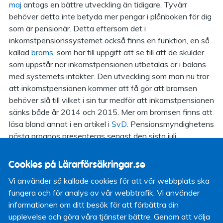
maj
antogs en bättre utveckling än tidigare. Tyvärr
behöver detta inte betyda mer pengar i plånboken för dig
som är pensionär. Detta eftersom det i
inkomstpensionssystemet också finns en funktion, en så
kallad
broms
, som har till uppgift att se till att de skulder
som uppstår när inkomstpensionen utbetalas är i balans
med systemets intäkter. Den utveckling som man nu tror
att inkomstpensionen kommer att få gör att bromsen
behöver slå till vilket i sin tur medför att inkomstpensionen
sänks både år 2014 och 2015. Mer om bromsen finns att
läsa bland annat i en artikel i
SvD
. Pensionsmyndighetens
nästa prognos presenteras senast den sista juli.
Har du tagit fram din individuella prognos för
Cookies på Lärarförsäkringar.se
inkomstpensionen? Om inte föreslår jag att du loggar in
på
minpension.se
och tar reda på hur det ser ut för just
Vi använder så kallade cookies för att vår webbplats ska
dig. Genom minpension får du inte bara fram uppgifter om
fungera och för analys av vår webbtrafik. Vi använder
inkomstpensionen utan också om
premiepensionen
,
informationen om ditt besök för att förbättra din
tjänstepensionen
och eventuellt
eget pensionssparande
.
upplevelse och göra våra tjänster bättre. Genom att välja