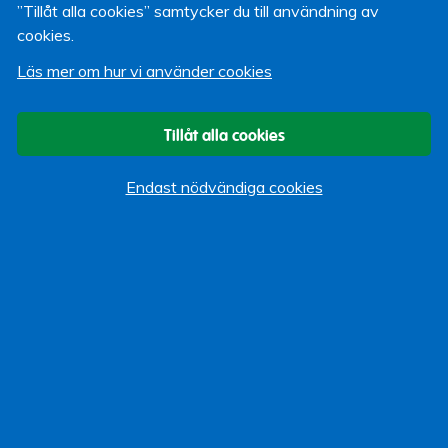
Minpension har idag 1,6 miljoner användare och om du
”Tillåt alla cookies” samtycker du till användning av
inte är en av dem tycker jag absolut att du ska bli det!
cookies.
Läs mer om hur vi använder cookies
Therese Fredriksson
15 maj 2012
Tillåt alla cookies
Om bloggen
Endast nödvändiga cookies
Start
Vi som bloggar
Kategorier
Allmänt
Arbeta hos Lärarförsäkringar
Event