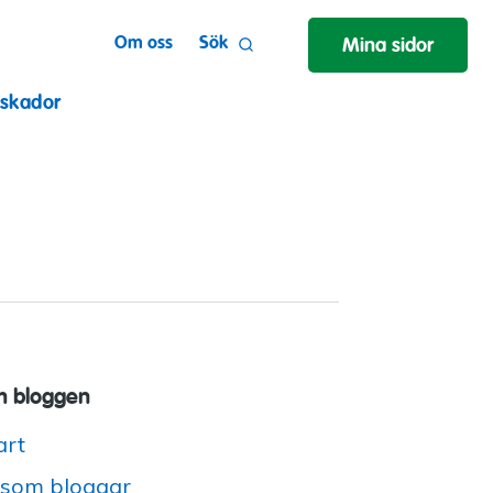
Om oss
Sök
Mina sidor
 skador
 bloggen
art
 som bloggar