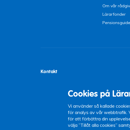
Om vår rådgiv
Lärarfonder
Pensionsguid
Kontakt
Lärarförsäkringar
Tel:
0771-21 0
Box 5097
Öppettider: 9-
Cookies på Lära
102 42 Stockholm
12-13)
Växel: 08-442 
Vi använder så kallade cookie
för analys av vår webbtrafik.
för att förbättra din upplevel
välja ”Tillåt alla cookies” sam