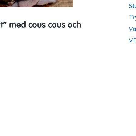
St
Tr
t” med cous cous och
Va
VD