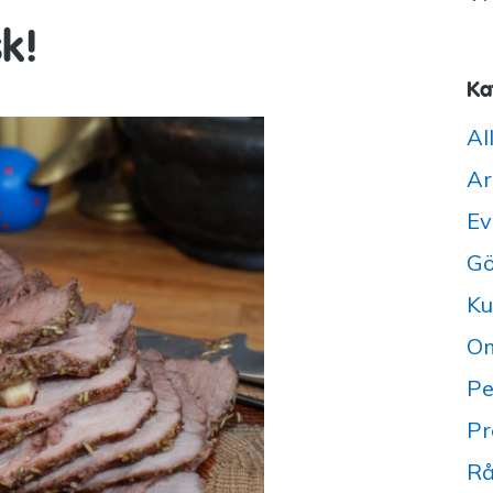
k!
Ka
Al
Ar
Ev
Gö
Ku
Om
Pe
Pr
Rå