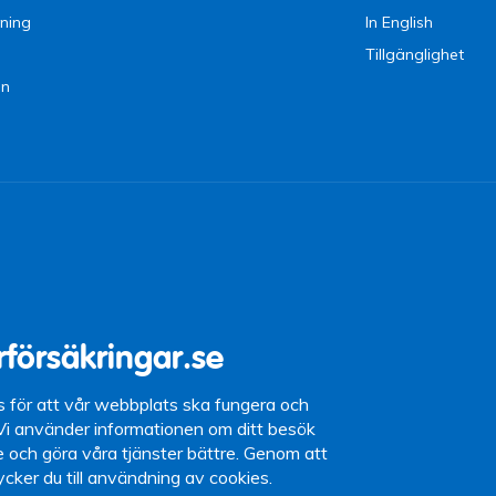
ning
In English
Tillgänglighet
en
9 09
15 (lunchstängt
rförsäkringar.se
87 10
s för att vår webbplats ska fungera och
 Vi använder informationen om ditt besök
se och göra våra tjänster bättre. Genom att
tycker du till användning av cookies.