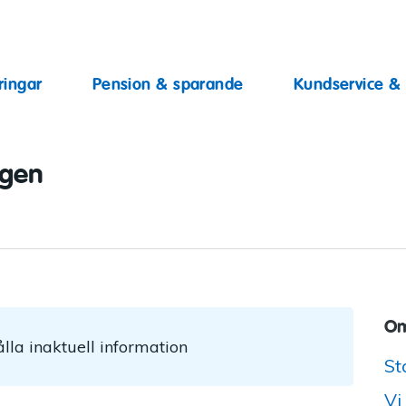
ingar
ringar
Pension & sparande
Kundservice &
ggen
Om
lla inaktuell information
St
Vi