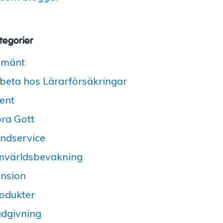
tegorier
lmänt
beta hos Lärarförsäkringar
ent
ra Gott
ndservice
världsbevakning
nsion
odukter
dgivning