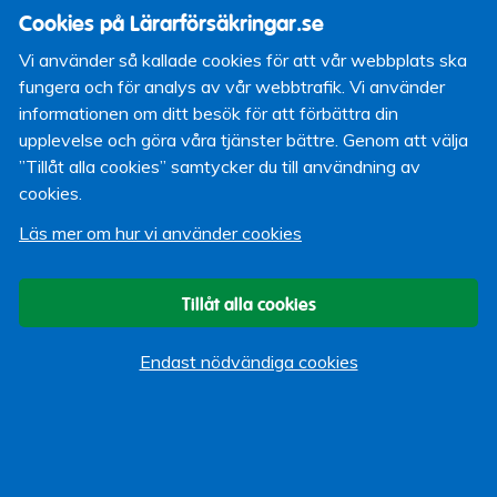
Cookies på Lärarförsäkringar.se
Kommer att arbeta som
på Lärarförsäkringar: Försäkringshandläggare
Vi använder så kallade cookies för att vår webbplats ska
fungera och för analys av vår webbtrafik. Vi använder
Arbetat tidigare: Som telefonförsäljare, isolerare och på
informationen om ditt besök för att förbättra din
E.ONs och Postens kundtjänst
upplevelse och göra våra tjänster bättre. Genom att välja
”Tillåt alla cookies” samtycker du till användning av
Familj: Fru, nyfödd son och hund, korsning mellan
cookies.
chihuahua, papillion och dansk/svensk gårdshund.
Läs mer om hur vi använder cookies
Bor: I Västerhaninge
Gör på fritiden: Nördar filosofi, umgås med fru/barn/hund,
spelar tvspel och plöjer tv-serier.
Tillåt alla cookies
Äter helst:Hamburgare
Endast nödvändiga cookies
Lyssnar på: Allt, just nu är det mycket The Smiths,
Childish Gambino, Macklemore och The Kristet Utséende.
Favoritprogram på TV: Community
Okänd talang: Blev gladiator säsong 7 i World of