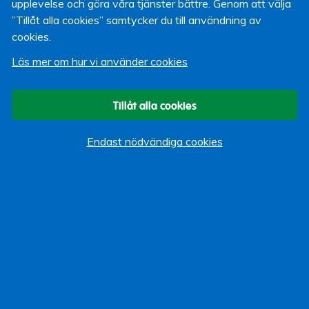
upplevelse och göra våra tjänster bättre. Genom att välja
försäkringar som vi inte erbjuder idag, till exempel
”Tillåt alla cookies” samtycker du till användning av
försäkringar för bil, båt och husdjur.
cookies.
Vi återkommer löpande med mer information.
Läs mer om hur vi använder cookies
Fredrik Stanser
Tillåt alla cookies
Kommunikationschef
18 januari 2014
Endast nödvändiga cookies
Om bloggen
Start
Vi som bloggar
Kategorier
Allmänt