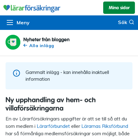
Mina sidor
Kundservice & skador
Pension & sparande
Barnförsäkring
Sök
Sök
Meny
Om oss
Kontakta oss
Pensionssystemet
Livförsäkring
Om Lärarförsäkringar
Skadeanmälan
Flytträtt
Alla försäkringar
Nyheter från bloggen
Alla inlägg
Organisationen
Kalendarium
Produkter
Försäkringsguiden
Press
Våra tjänster
Gammalt inlägg - kan innehålla inaktuell
Arbeta hos oss
Om vår rådgivning
information
Nyheter
Lärarfonder
Ny upphandling av hem- och
In English
villaförsäkringarna
Pensionsguiden
En av Lärarförsäkringars uppgifter är att se till så att du
Tillgänglighet
som medlem i
Lärarförbundet
eller
Lärarnas Riksförbund
har så förmånliga medlemsförsäkringar som möjligt, både