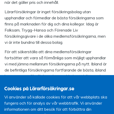
när det gäller pris och innehåll.
Lärarförsäkringar är inget försäkringsbolag utan
upphandlar och förmedlar de bästa försäkringarna som
finns på marknaden för dig och dina kollegor. Idag är
Folksam, Trygg-Hansa och Förenade Liv
försäkringsgivare i de olika medlemsförsäkringarna, men
vi är inte bundna till dessa bolag.
För att säkerställa att dina medlemsförsäkringar
fortsätter att vara så förmånliga som möjligt upphandlar
vi med jämna mellanrum försäkringarna på nytt. Ibland är
de befintliga försäkringarna fortfarande de bästa, ibland
kan en annan försäkringsgivare erbjuda ett bättre och
mer prisvärt alternativ.
Cookies på Lärarförsäkringar.se
Under våren 2014 kommer vi att upphandla
Vi använder så kallade cookies för att vår webbplats ska
hemförsäkringen med tilläggsförsäkringar som resklar och
fungera och för analys av vår webbtrafik. Vi använder
borätt samt villa- och fritidshusförsäkring. I upphandlingen
informationen om ditt besök för att förbättra din
tittar vi också på möjligheten att komplettera med