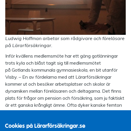
Ludwig Hoffman arbetar som rådgivare och föreläsare
på Lärarförsäkringar.
Inför kvällens medlemsmöte har ett gäng gotlänningar
trots kyla och blåst tagit sig till medlemsmötet
på Gotlands kommunala gymnasieskola, en bit utanför
Visby. – En av fördelarna med att Lärarförsäkringar
kommer ut och besöker arbetsplatser och skolor är
dynamiken mellan föreläsaren och deltagarna. Det finns
plats för frågor om pension och försäkring, som ju faktiskt
är ett ganska krångligt ämne. Ofta dyker kanske femton
till tjugo besökare upp en kväll, så jag har möjlighet att
besvara frågor och lotsa folk rätt om de är osäkra på
Cookies på Lärarförsäkringar.se
något, säger Ludwig Hoffman.