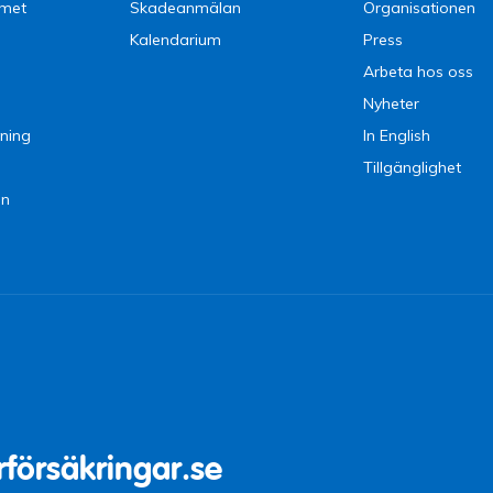
emet
Skadeanmälan
Organisationen
Kalendarium
Press
Arbeta hos oss
Nyheter
ning
In English
Tillgänglighet
en
9 09
15 (lunchstängt
rförsäkringar.se
87 10