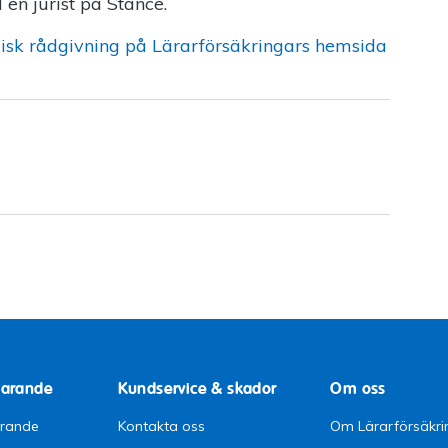
en jurist på Stance.
idisk rådgivning på Lärarförsäkringars hemsida
parande
Kundservice & skador
Om oss
arande
Kontakta oss
Om Lärarförsäkri