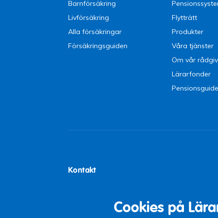
Barnförsäkring
Pensionssyst
Livförsäkring
Flytträtt
Alla försäkringar
Produkter
Försäkringsguiden
Våra tjänster
Om vår rådgiv
Lärarfonder
Pensionsguid
Kontakt
Lärarförsäkringar
Tel:
0771-21 0
Box 5097
Öppettider: 9-
Cookies på Lära
102 42 Stockholm
12-13)
Växel: 08-442 