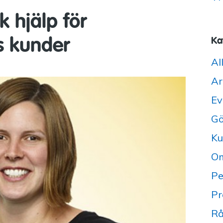
k hjälp för
s kunder
Ka
Al
Ar
Ev
Gö
Ku
Om
Pe
Pr
Rå