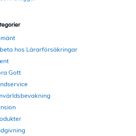
tegorier
lmänt
beta hos Lärarförsäkringar
ent
ra Gott
ndservice
världsbevakning
nsion
odukter
dgivning