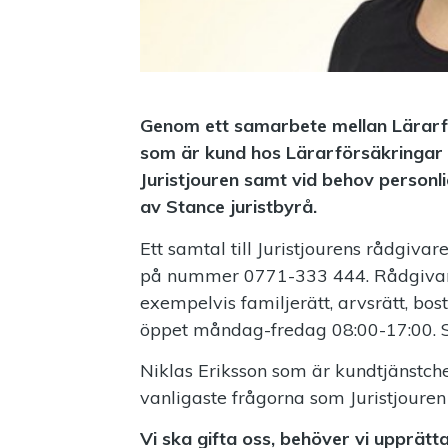
Genom ett samarbete mellan Lärarfö
som är kund hos Lärarförsäkringar f
Juristjouren samt vid behov personlig
av Stance juristbyrå.
Ett samtal till Juristjourens rådgiv
på nummer 0771-333 444. Rådgivar
exempelvis familjerätt, arvsrätt, bost
öppet måndag-fredag 08:00-17:00. S
Niklas Eriksson som är kundtjänstche
vanligaste frågorna som Juristjouren 
Vi ska gifta oss, behöver vi upprät