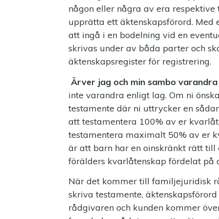
någon eller några av era respektive
upprätta ett äktenskapsförord. Med
att ingå i en bodelning vid en eventu
skrivas under av båda parter och skall
äktenskapsregister för registrering.
Ärver jag och min sambo varandra
inte varandra enligt lag. Om ni önsk
testamente där ni uttrycker en sådan 
att testamentera 100% av er kvarlåte
testamentera maximalt 50% av er kva
är att barn har en oinskränkt rätt til
förälders kvarlåtenskap fördelat på 
När det kommer till familjejuridisk 
skriva testamente, äktenskapsföror
rådgivaren och kunden kommer övere