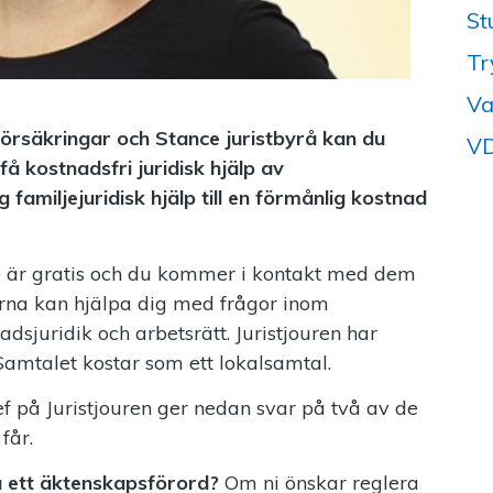
St
Tr
Va
rsäkringar och Stance juristbyrå kan du
VD
å kostnadsfri juridisk hjälp av
 familjejuridisk hjälp till en förmånlig kostnad
are är gratis och du kommer i kontakt med dem
na kan hjälpa dig med frågor inom
adsjuridik och arbetsrätt. Juristjouren har
amtalet kostar som ett lokalsamtal.
f på Juristjouren ger nedan svar på två av de
får.
ta ett äktenskapsförord?
Om ni önskar reglera