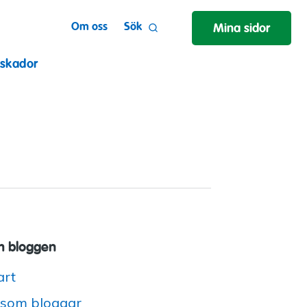
Om oss
Sök
Mina sidor
 skador
 bloggen
art
 som bloggar