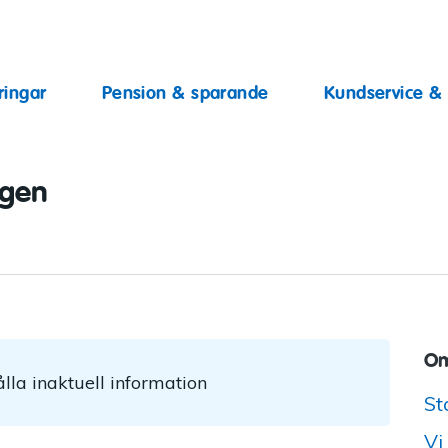
ingar
ringar
Pension & sparande
Kundservice &
ggen
Om
lla inaktuell information
St
Vi