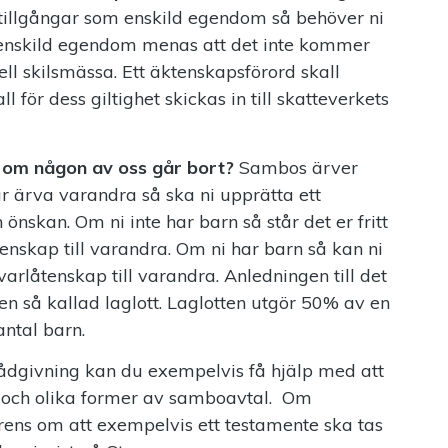
 tillgångar som enskild egendom så behöver ni
 enskild egendom menas att det inte kommer
ell skilsmässa. Ett äktenskapsförord skall
 för dess giltighet skickas in till skatteverkets
 om någon av oss går bort?
Sambos ärver
ar ärva varandra så ska ni upprätta ett
önskan. Om ni inte har barn så står det er fritt
nskap till varandra. Om ni har barn så kan ni
rlåtenskap till varandra. Anledningen till det
l en så kallad laglott. Laglotten utgör 50% av en
antal barn.
rådgivning kan du exempelvis få hjälp med att
d och olika former av samboavtal. Om
ns om att exempelvis ett testamente ska tas