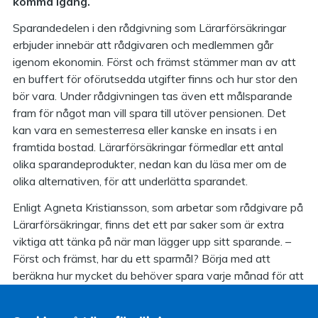
komma igång.
Sparandedelen i den rådgivning som Lärarförsäkringar
erbjuder innebär att rådgivaren och medlemmen går
igenom ekonomin. Först och främst stämmer man av att
en buffert för oförutsedda utgifter finns och hur stor den
bör vara. Under rådgivningen tas även ett målsparande
fram för något man vill spara till utöver pensionen. Det
kan vara en semesterresa eller kanske en insats i en
framtida bostad. Lärarförsäkringar förmedlar ett antal
olika sparandeprodukter, nedan kan du läsa mer om de
olika alternativen, för att underlätta sparandet.
Enligt Agneta Kristiansson, som arbetar som rådgivare på
Lärarförsäkringar, finns det ett par saker som är extra
viktiga att tänka på när man lägger upp sitt sparande. –
Först och främst, har du ett sparmål? Börja med att
beräkna hur mycket du behöver spara varje månad för att
nå ditt mål. Det är viktigt att komma igång, så spara gärna
via autogiro så att sparandet blir av. Se även till att få