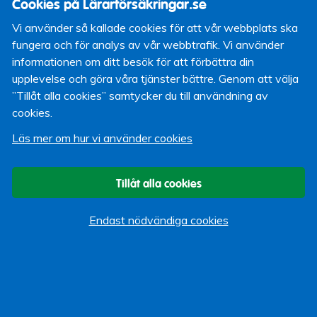
Cookies på Lärarförsäkringar.se
överblick över din totala bild så att du har koll. Alltså, vad
har du för inkomst och vad har du för utgifter? Se över
Vi använder så kallade cookies för att vår webbplats ska
vad du spenderar och till vad. Det gör det lättare att se
fungera och för analys av vår webbtrafik. Vi använder
vad du kan spara varje månad.
informationen om ditt besök för att förbättra din
upplevelse och göra våra tjänster bättre. Genom att välja
Boka en rådgivning
Vill du veta mer om rådgivning hos
”Tillåt alla cookies” samtycker du till användning av
Lärarförsäkringar så besök
www.lararforsakringar.se
. Du
cookies.
kan även
boka en pensions- och sparanderådgivning
direkt på vår hemsida
, eller genom att kontakta
Läs mer om hur vi använder cookies
kundtjänst på 0771-21 09 09.
Några olika sparformer:
Tillåt alla cookies
Kapitalspar och Kapitalförsäkring
I kapitalförsäkringar
Endast nödvändiga cookies
betalas ingen reavinstskatt och vinsterna behöver inte
deklareras. Man väljer själv hur mycket pengar man vill
sätta in och under hur lång tid. Årligen tas en
avkastningsskatt ut. Ingen skatt tas ut vid uttag av
pengarna.
Traditionell förvaltning
Försäkringsbolaget bestämmer