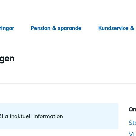
ingar
ringar
Pension & sparande
Kundservice &
ggen
Om
lla inaktuell information
St
Vi