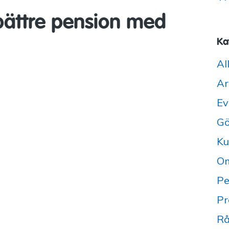
 bättre pension med
Ka
Al
Ar
Ev
Gö
Ku
Om
Pe
Pr
Rå