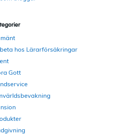
tegorier
lmänt
beta hos Lärarförsäkringar
ent
ra Gott
ndservice
världsbevakning
nsion
odukter
dgivning