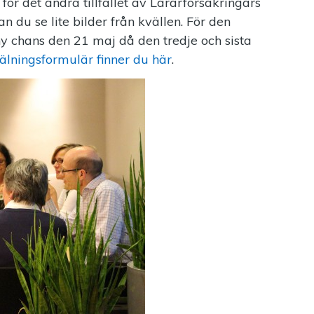
ör det andra tillfället av Lärarförsäkringars
 du se lite bilder från kvällen. För den
 ny chans den 21 maj då den tredje och sista
lningsformulär finner du här
.