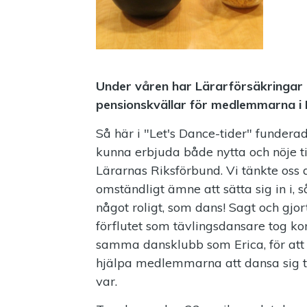
Under våren har Lärarförsäkringar h
pensionskvällar för medlemmarna i 
Så här i "Let's Dance-tider" funderad
kunna erbjuda både nytta och nöje 
Lärarnas Riksförbund. Vi tänkte oss a
omständligt ämne att sätta sig in i,
något roligt, som dans! Sagt och gjo
förflutet som tävlingsdansare tog ko
samma dansklubb som Erica, för att 
hjälpa medlemmarna att dansa sig till
var.