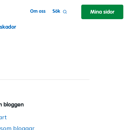
Om oss
Sök
Mina sidor
 skador
 bloggen
art
 som bloggar