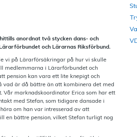
St
Tr
Va
ittills anordnat två stycken dans- och
VD
Lärarförbundet och Lärarnas Riksförbund.
e vi på Lärarförsäkringar på hur vi skulle
till medlemmarna i Lärarförbundet och
tt pension kan vara ett lite knepigt och
 så vad är då bättre än att kombinera det med
rt. Vår marknadskoordinator Erica som har ett
ntakt med Stefan, som tidigare dansade i
höra om han var intresserad av att
 en bättre pension, vilket Stefan turligt nog