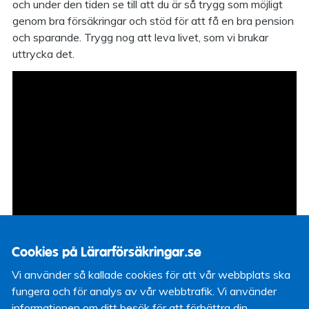
och under den tiden se till att du är så trygg som möjligt
genom bra försäkringar och stöd för att få en bra pension
och sparande. Trygg nog att leva livet, som vi brukar
uttrycka det.
Cookies på Lärarförsäkringar.se
Vi använder så kallade cookies för att vår webbplats ska
fungera och för analys av vår webbtrafik. Vi använder
Klicka på "play-knappen" ovan för att på
informationen om ditt besök för att förbättra din