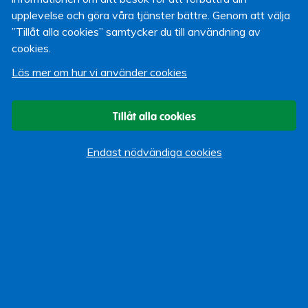
två minuter höra lite mer om oss på
upplevelse och göra våra tjänster bättre. Genom att välja
Lärarförsäkringar och vad vi kan erbjuda
”Tillåt alla cookies” samtycker du till användning av
dig. Fungerar inte det så
klicka på den här
cookies.
länken
.
Läs mer om hur vi använder cookies
Tillåt alla cookies
Paul Karjus
Webbansvarig
7 maj 2015
Endast nödvändiga cookies
Om bloggen
Start
Vi som bloggar
Kategorier