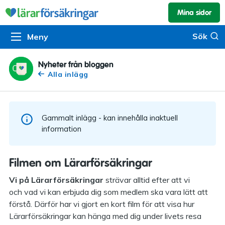
Mina sidor
Kundservice & skador
Pension & sparande
Barnförsäkring
Sök
Sök
Meny
Om oss
Kontakta oss
Pensionssystemet
Livförsäkring
Om Lärarförsäkringar
Skadeanmälan
Flytträtt
Alla försäkringar
Nyheter från bloggen
Alla inlägg
Organisationen
Kalendarium
Produkter
Försäkringsguiden
Press
Våra tjänster
Gammalt inlägg - kan innehålla inaktuell
Arbeta hos oss
Om vår rådgivning
information
Nyheter
Lärarfonder
Filmen om Lärarförsäkringar
In English
Pensionsguiden
Vi på Lärarförsäkringar
strävar alltid efter att vi
och vad vi kan erbjuda dig som medlem ska vara lätt att
Tillgänglighet
förstå. Därför har vi gjort en kort film för att visa hur
Lärarförsäkringar kan hänga med dig under livets resa