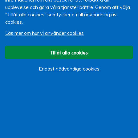
ramnummer
upplevelse och göra våra tjänster bättre. Genom att välja
• Köp inte en misstänkt billig cykel – begär kvitto med
”Tillåt alla cookies” samtycker du till användning av
namn
cookies.
*SSF = Svenska Stöldskyddsföreningen
Läs mer om hur vi använder cookies
Tillåt alla cookies
Paul Karjus
Webbansvarig
4 juni 2015
Endast nödvändiga cookies
Om bloggen
Start
Vi som bloggar
Kategorier