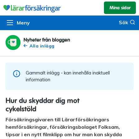
Mina sidor
Kundservice & skador
Pension & sparande
Barnförsäkring
Sök
Sök
Meny
Om oss
Kontakta oss
Pensionssystemet
Livförsäkring
Om Lärarförsäkringar
Skadeanmälan
Flytträtt
Alla försäkringar
Nyheter från bloggen
Alla inlägg
Organisationen
Kalendarium
Produkter
Försäkringsguiden
Press
Våra tjänster
Gammalt inlägg - kan innehålla inaktuell
Arbeta hos oss
Om vår rådgivning
information
Nyheter
Lärarfonder
Hur du skyddar dig mot
In English
cykelstöld
Pensionsguiden
Försäkringsgivaren till Lärarförsäkringars
Tillgänglighet
hemförsäkringar, försäkringsbolaget Folksam,
tipsar i en nytt filmklipp om hur man kan skydda