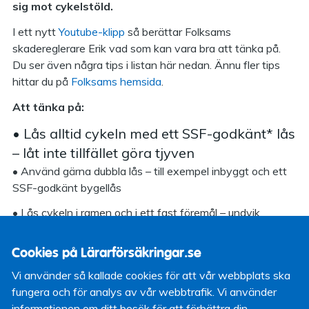
sig mot cykelstöld.
I ett nytt
Youtube-klipp
så berättar Folksams
skadereglerare Erik vad som kan vara bra att tänka på.
Du ser även några tips i listan här nedan. Ännu fler tips
hittar du på
Folksams hemsida
.
Att tänka på:
• Lås alltid cykeln med ett SSF-godkänt* lås
– låt inte tillfället göra tjyven
• Använd gärna dubbla lås – till exempel inbyggt och ett
SSF-godkänt bygellås
• Lås cykeln i ramen och i ett fast föremål – undvik
buskage och dåligt upplysta platser
Cookies på Lärarförsäkringar.se
• Märk din cykel (det kan man numer göra smidigt med
DNA-märkning, se vår hemsida)
Vi använder så kallade cookies för att vår webbplats ska
fungera och för analys av vår webbtrafik. Vi använder
• Spara cykelns originalhandlingar och notera cykelns
informationen om ditt besök för att förbättra din