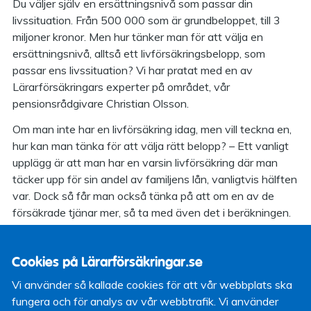
Du väljer själv en ersättningsnivå som passar din
livssituation. Från 500 000 som är grundbeloppet, till 3
miljoner kronor. Men hur tänker man för att välja en
ersättningsnivå, alltså ett livförsäkringsbelopp, som
passar ens livssituation? Vi har pratat med en av
Lärarförsäkringars experter på området, vår
pensionsrådgivare Christian Olsson.
Om man inte har en livförsäkring idag, men vill teckna en,
hur kan man tänka för att välja rätt belopp? – Ett vanligt
upplägg är att man har en varsin livförsäkring där man
täcker upp för sin andel av familjens lån, vanligtvis hälften
var. Dock så får man också tänka på att om en av de
försäkrade tjänar mer, så ta med även det i beräkningen.
Man täcker då upp för att större delen av lånet kan lösas
om den högavlönade går bort. Exempelvis kanske man
Cookies på Lärarförsäkringar.se
kan ha en livförsäkring för den högre avlönade på 60
procent av lånets storlek, säger Christian.
Vi använder så kallade cookies för att vår webbplats ska
fungera och för analys av vår webbtrafik. Vi använder
Vad mer än lån kan vara bra att ta med i beräkningen för