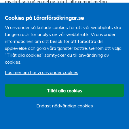
mycket snö på en del av taket, till exempel mellan
huvudbyggnaden och ett lågt liggande altantak. Ibland
kan det också driva extra mycket snö på läsidan av taket.
Cookies på Lärarförsäkringar.se
I dessa fall kan det vara bra att skotta.
Vi använder så kallade cookies för att vår webbplats ska
– Vid kraftigt snöfall finns det risk för snötrycksskador.
fungera och för analys av vår webbtrafik. Vi använder
Boverket har regler för hur stora snölaster ett tak ska
informationen om ditt besök för att förbättra din
tåla. Reglerna varierar från norr till söder och efter den
upplevelse och göra våra tjänster bättre. Genom att välja
senaste uppdateringen så ska nybyggda tak tåla större
”Tillåt alla cookies” samtycker du till användning av
snölast än tidigare, säger Folksams skadeförebyggare
cookies.
Erik Arvidsson.
Läs mer om hur vi använder cookies
4 tips vid snöskottning på tak
Helst bör du låta professionella snöröjare sköta
Tillåt alla cookies
snöskottningen
Använd en skyffel som inte skadar taket. En
Endast nödvändiga cookies
metallskyffel skadar lätt takbeläggningen
Om det är mycket snö; skotta av i lager. Om man till
exempel bara skottar av halva taket så kan det bli
snedbelastning och skada bärande konstruktion