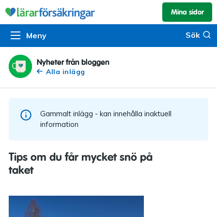
Mina sidor
Kundservice & skador
Pension & sparande
Barnförsäkring
Sök
Sök
Meny
Om oss
Kontakta oss
Pensionssystemet
Livförsäkring
Om Lärarförsäkringar
Skadeanmälan
Flytträtt
Alla försäkringar
Nyheter från bloggen
Alla inlägg
Organisationen
Kalendarium
Produkter
Försäkringsguiden
Press
Våra tjänster
Gammalt inlägg - kan innehålla inaktuell
Arbeta hos oss
Om vår rådgivning
information
Nyheter
Lärarfonder
Tips om du får mycket snö på
In English
taket
Pensionsguiden
Tillgänglighet