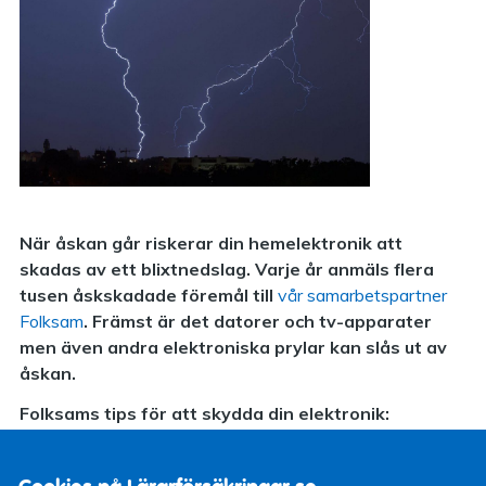
När åskan går riskerar din hemelektronik att
skadas av ett blixtnedslag. Varje år anmäls flera
tusen åskskadade föremål till
vår samarbetspartner
Folksam
. Främst är det datorer och tv-apparater
men även andra elektroniska prylar kan slås ut av
åskan.
Folksams tips för att skydda din elektronik:
Dra ur kontakter till el- och antennuttag – och lägg
sladdarna minst 50 centimeter från uttaget, annars