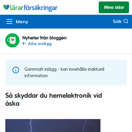
Mina sidor
Kundservice & skador
Pension & sparande
Barnförsäkring
Sök
Sök
Meny
Om oss
Kontakta oss
Pensionssystemet
Livförsäkring
Om Lärarförsäkringar
Skadeanmälan
Flytträtt
Alla försäkringar
Nyheter från bloggen
Alla inlägg
Organisationen
Kalendarium
Produkter
Försäkringsguiden
Press
Våra tjänster
Gammalt inlägg - kan innehålla inaktuell
Arbeta hos oss
Om vår rådgivning
information
Nyheter
Lärarfonder
Så skyddar du hemelektronik vid
In English
åska
Pensionsguiden
Tillgänglighet