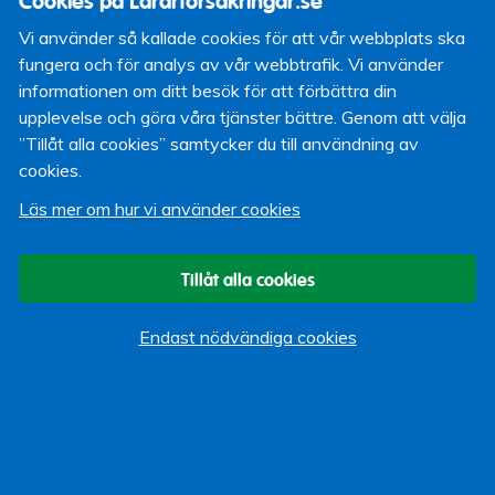
Cookies på Lärarförsäkringar.se
finns risk att blixten hoppar från uttaget till kontakten.
Vi använder så kallade cookies för att vår webbplats ska
Standby-läge – förutom att hemelektronik drar onödig
fungera och för analys av vår webbtrafik. Vi använder
el i standby-läge så innebär det risk för skada. Stäng
informationen om ditt besök för att förbättra din
av helt i stället.
upplevelse och göra våra tjänster bättre. Genom att välja
Dra också ur laddare – de kan skadas även om de just
”Tillåt alla cookies” samtycker du till användning av
då inte används.
cookies.
Se till att ha jordfelsbrytare – och även
överspänningsskydd som automatiskt slår av
Läs mer om hur vi använder cookies
strömmen vid en spänningstopp. Jordfelsbrytare
minskar risken för brand, men skyddar inte elektrisk
Tillåt alla cookies
utrustning från skada vid åska och blixtnedslag.
Endast nödvändiga cookies
Tänk också på att vänta med att duscha eller bada om
det åskar - eftersom ström kan ledas genom vattnet vid
ett nedslag.