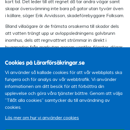
kort tid. Det leder till att regnet då tar andra vägar samt
skapar översvämning inte bara på gator utan tyvärr även
i källare, säger Erik Arvidsson, skadeförebyggare Folksam.
Bland villaägare är de främsta orsakerna till skador dels
att vatten trängt upp ur avloppsledningens golvbrunn
inomhus, dels att regnvattnet strömmar in direkt i
byggnaden från markytan genom ventiler, fönster, dörrar
eller garageportar. Enligt Folksams granskning sker det i
nära nittio procent av fallen där en översvämningsskada
Cookies på Lärarförsäkringar.se
uppstått.
Vi använder så kallade cookies för att vår webbplats ska
Folksams tips för skydd mot översvämning
fungera och för analys av vår webbtrafik. Vi använder
informationen om ditt besök för att förbättra din
Om du bor i lägenhet:
upplevelse och göra våra tjänster bättre. Genom att välja
Förvara textilier, lätt elektronik och annat du är rädd
”Tillåt alla cookies” samtycker du till användning av
om högt upp i huset.
cookies.
Välj förvaring i vindsförrådet om du har både vinds-
Läs mer om hur vi använder cookies
och källarförråd
Vid förvaring i källarförråd, placera sakerna minst 50