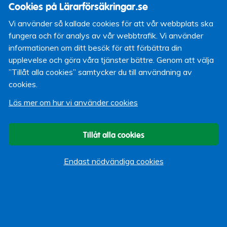
däremot lämnas inte ersättning vid avbeställning när UD
Cookies på Lärarförsäkringar.se
avråder från resa.
Vi använder så kallade cookies för att vår webbplats ska
Om du inte vill resa på grund av UD:s avrådan till resmålet
fungera och för analys av vår webbtrafik. Vi använder
kan du vända dig till rese- eller flygbolaget för att för ta
informationen om ditt besök för att förbättra din
reda på vilka möjligheter du har att avboka eller omboka
upplevelse och göra våra tjänster bättre. Genom att välja
din resa.
”Tillåt alla cookies” samtycker du till användning av
cookies.
Vad gäller om jag redan befinner mig i ett
riskområde?
Reseskyddet gäller som vanligt om du
Läs mer om hur vi använder cookies
insjuknar på din resa. Om du befinner dig i drabbade
områden och har frågor eller vill ha hjälp, kontakta i första
Tillåt alla cookies
hand SOS International.
Följ utvecklingen och håll dig uppdaterad
Endast nödvändiga cookies
Reseinformation från UD uppdateras löpande.
Läs mer
här
UD:s reseinformation direkt i mobilen med appen UD
Resklar: –
Ladda ner för Iphone
–
Ladda ner för Android