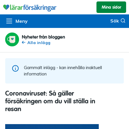
Mina sidor
Kundservice & skador
Pension & sparande
Barnförsäkring
Sök
Sök
Meny
Om oss
Kontakta oss
Pensionssystemet
Livförsäkring
Om Lärarförsäkringar
Skadeanmälan
Flytträtt
Alla försäkringar
Nyheter från bloggen
Alla inlägg
Organisationen
Kalendarium
Produkter
Försäkringsguiden
Press
Våra tjänster
Gammalt inlägg - kan innehålla inaktuell
Arbeta hos oss
Om vår rådgivning
information
Nyheter
Lärarfonder
Coronaviruset: Så gäller
In English
försäkringen om du vill ställa in
Pensionsguiden
resan
Tillgänglighet