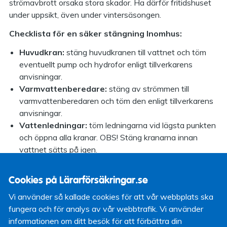
strömavbrott orsaka stora skador. Ha därför fritidshuset
under uppsikt, även under vintersäsongen.
Checklista för en säker stängning Inomhus:
Huvudkran
:
stäng huvudkranen till vattnet och töm
eventuellt pump och hydrofor enligt tillverkarens
anvisningar.
Varmvattenberedare:
stäng av strömmen till
varmvattenberedaren och töm den enligt tillverkarens
anvisningar.
Vattenledningar:
töm ledningarna vid lägsta punkten
och öppna alla kranar. OBS! Stäng kranarna innan
vattnet sätts på igen.
Termostatblandare:
bör monteras bort och förvaras
frostfritt eftersom en backventil hindrar vattnet från
Cookies på Lärarförsäkringar.se
att rinna ut.
Vi använder så kallade cookies för att vår webbplats ska
WC-stolar
: efter att vattnet stängs av – spola, så att
fungera och för analys av vår webbtrafik. Vi använder
cisternen töms. Töm vattenlåset eller fyll det med
informationen om ditt besök för att förbättra din
antifrysvätska.