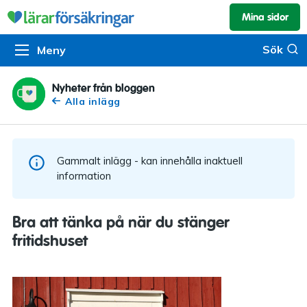
Mina sidor
Kundservice & skador
Pension & sparande
Barnförsäkring
Sök
Sök
Meny
Om oss
Kontakta oss
Pensionssystemet
Livförsäkring
Om Lärarförsäkringar
Skadeanmälan
Flytträtt
Alla försäkringar
Nyheter från bloggen
Alla inlägg
Organisationen
Kalendarium
Produkter
Försäkringsguiden
Press
Våra tjänster
Gammalt inlägg - kan innehålla inaktuell
Arbeta hos oss
Om vår rådgivning
information
Nyheter
Lärarfonder
Bra att tänka på när du stänger
In English
fritidshuset
Pensionsguiden
Tillgänglighet