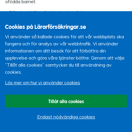
ofödda barnet.
– Säkerhetsbältet är det absolut viktigaste
skyddssystemet och minskar risken att omkomma vid en
Cookies på Lärarförsäkringar.se
kollision i personbil med ca 50 procent, så även för
gravida. Som gravid är det extra viktigt att tänka på hur
Vi använder så kallade cookies för att vår webbplats ska
du sätter på dig bältet så att både du och det ofödda
fungera och för analys av vår webbtrafik. Vi använder
barnet skyddas optimalt säger Helena Stigson, forskare
informationen om ditt besök för att förbättra din
på Folksam,
i en artikel på Folksams nyhetsrum
.
upplevelse och göra våra tjänster bättre. Genom att välja
”Tillåt alla cookies” samtycker du till användning av
Studien visar att majoriteten av kvinnorna (84%)
cookies.
använder bilen varje dag eller några gånger i veckan. Det
innebär att gravida ofta utsätter sig för en förhöjd risk att
Läs mer om hur vi använder cookies
skadas eftersom felanvändningen är stor.
Så använder du bilbältet rätt
Tillåt alla cookies
Den vanligaste felanvändningen enligt undersökningen är
att placera diagonalbältet, den övre delen av bältet,
Endast nödvändiga cookies
felaktigt över bröstkorgen och magen. Diagonalbältet ska
dras vid sidan av magen, över bröstkorgen mellan brösten