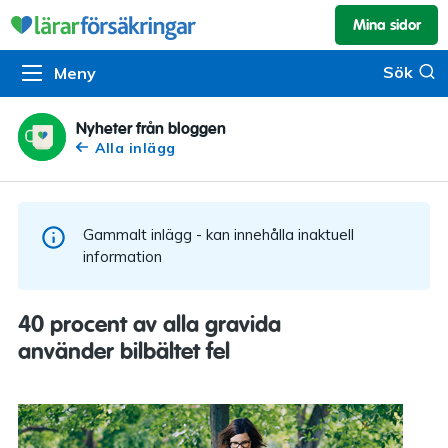
Mina sidor
Kundservice & skador
Pension & sparande
Barnförsäkring
Sök
Sök
Meny
Om oss
Kontakta oss
Pensionssystemet
Livförsäkring
Om Lärarförsäkringar
Skadeanmälan
Flytträtt
Alla försäkringar
Nyheter från bloggen
Alla inlägg
Organisationen
Kalendarium
Produkter
Försäkringsguiden
Press
Våra tjänster
Gammalt inlägg - kan innehålla inaktuell
Arbeta hos oss
Om vår rådgivning
information
Nyheter
Lärarfonder
40 procent av alla gravida
In English
använder bilbältet fel
Pensionsguiden
Tillgänglighet