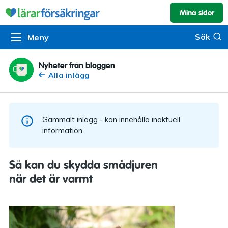
Mina sidor
Kundservice & skador
Pension & sparande
Barnförsäkring
Sök
Sök
Meny
Om oss
Kontakta oss
Pensionssystemet
Livförsäkring
Om Lärarförsäkringar
Skadeanmälan
Flytträtt
Alla försäkringar
Nyheter från bloggen
Alla inlägg
Organisationen
Kalendarium
Produkter
Försäkringsguiden
Press
Våra tjänster
Gammalt inlägg - kan innehålla inaktuell
Arbeta hos oss
Om vår rådgivning
information
Nyheter
Lärarfonder
Så kan du skydda smådjuren
In English
när det är varmt
Pensionsguiden
Tillgänglighet