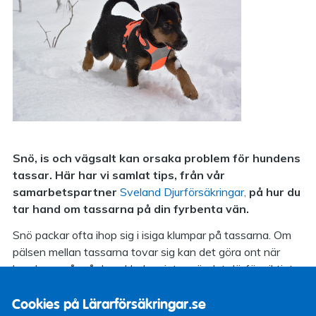
Snö, is och vägsalt kan orsaka problem för hundens
tassar. Här har vi samlat tips, från vår
samarbetspartner
Sveland Djurförsäkringar,
på hur du
tar hand om tassarna på din fyrbenta vän.
Snö packar ofta ihop sig i isiga klumpar på tassarna. Om
pälsen mellan tassarna tovar sig kan det göra ont när
hundarna går på dem. Under vintern är det därför viktigt
att hålla tassarna välskötta. Var noga med att klippa bort
Cookies på Lärarförsäkringar.se
pälsen mellan tårna och trampdynorna om hunden har