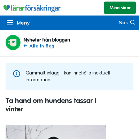
Mina sidor
Kundservice & skador
Pension & sparande
Barnförsäkring
Sök
Sök
Meny
Om oss
Kontakta oss
Pensionssystemet
Livförsäkring
Om Lärarförsäkringar
Skadeanmälan
Flytträtt
Alla försäkringar
Nyheter från bloggen
Alla inlägg
Organisationen
Kalendarium
Produkter
Försäkringsguiden
Press
Våra tjänster
Gammalt inlägg - kan innehålla inaktuell
Arbeta hos oss
Om vår rådgivning
information
Nyheter
Lärarfonder
Ta hand om hundens tassar i
In English
vinter
Pensionsguiden
Tillgänglighet