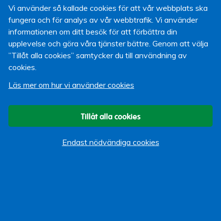
problem så att snön inte fastnar lika lätt.
Vi använder så kallade cookies för att vår webbplats ska
fungera och för analys av vår webbtrafik. Vi använder
Sand, grus, salt och annat fastnar också lätt i
informationen om ditt besök för att förbättra din
snöklumparna. Fukt och smuts kan orsaka sår och
upplevelse och göra våra tjänster bättre. Genom att välja
svampinfektioner så var noga med att torka tassarna
”Tillåt alla cookies” samtycker du till användning av
efter promenaden. Isklumpar tar du lättast bort med kallt
cookies.
vatten. Varmt vatten gör ont på frusna tassar, precis som
på kalla händer och fötter.
Läs mer om hur vi använder cookies
- Kyla och väta kan leda till att hundens trampdynor blir
torra och spruckna. Det kan hjälpa att smörja in tassarna
Tillåt alla cookies
med en fet tassalva. Se upp så att krämen inte skavs av
direkt eller att hunden slickar bort salvan. Då kan följden
Endast nödvändiga cookies
bli att hunden får fukteksem, säger Per Josefsson,
veterinär på
Sveland Djurförsäkringar
.
Sandra Wik
Kommunikatör
3 januari 2022