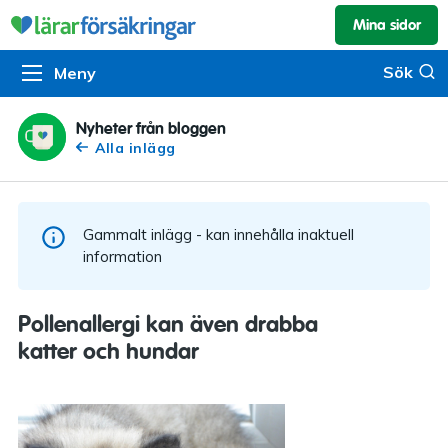
Mina sidor
Kundservice & skador
Pension & sparande
Barnförsäkring
Sök
Sök
Meny
Om oss
Kontakta oss
Pensionssystemet
Livförsäkring
Om Lärarförsäkringar
Skadeanmälan
Flytträtt
Alla försäkringar
Nyheter från bloggen
Alla inlägg
Organisationen
Kalendarium
Produkter
Försäkringsguiden
Press
Våra tjänster
Gammalt inlägg - kan innehålla inaktuell
Arbeta hos oss
Om vår rådgivning
information
Nyheter
Lärarfonder
Pollenallergi kan även drabba
In English
katter och hundar
Pensionsguiden
Tillgänglighet