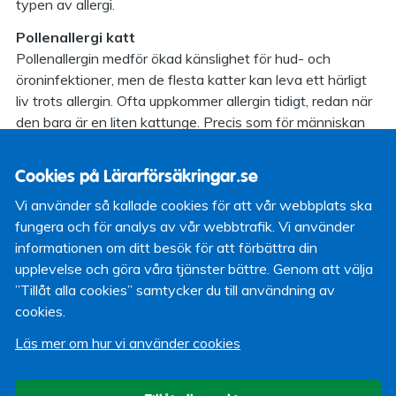
typen av allergi.
Pollenallergi katt
Pollenallergin medför ökad känslighet för hud- och
öroninfektioner, men de flesta katter kan leva ett härligt
liv trots allergin. Ofta uppkommer allergin tidigt, redan när
den bara är en liten kattunge. Precis som för människan
är det jobbigt med allergi, men hudbesvären går ofta att
lindra med hjälp av exempelvis allergimediciner eller olika
Cookies på Lärarförsäkringar.se
kortisonpreparat, berättar Per Josefsson, veterinär på
Vi använder så kallade cookies för att vår webbplats ska
Sveland Djurförsäkringar.
fungera och för analys av vår webbtrafik. Vi använder
informationen om ditt besök för att förbättra din
Pollenallergi hund
upplevelse och göra våra tjänster bättre. Genom att välja
Det är vanligt att allergin uppstår tidigt, ofta redan innan
”Tillåt alla cookies” samtycker du till användning av
valpen är sex månader. Några tydliga symptom är klåda,
cookies.
till exempel genom att hunden biter eller slickar på sina
tassar, rinniga och irriterade ögon samt ibland snuva.
Läs mer om hur vi använder cookies
Hunden kan också bli irriterad i öronen och på
öronlapparna.