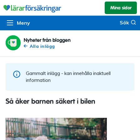
Mina sidor
Kundservice & skador
Pension & sparande
Barnförsäkring
Sök
Sök
Meny
Om oss
Kontakta oss
Pensionssystemet
Livförsäkring
Om Lärarförsäkringar
Skadeanmälan
Flytträtt
Alla försäkringar
Nyheter från bloggen
Alla inlägg
Organisationen
Kalendarium
Produkter
Försäkringsguiden
Press
Våra tjänster
Gammalt inlägg - kan innehålla inaktuell
Arbeta hos oss
Om vår rådgivning
information
Nyheter
Lärarfonder
Så åker barnen säkert i bilen
In English
Pensionsguiden
Tillgänglighet