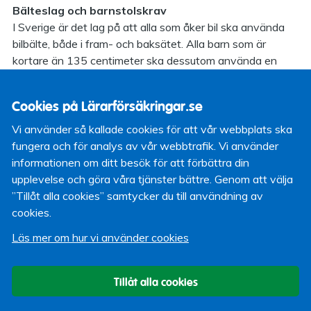
Bälteslag och barnstolskrav
I Sverige är det lag på att alla som åker bil ska använda
bilbälte, både i fram- och baksätet. Alla barn som är
kortare än 135 centimeter ska dessutom använda en
godkänd barnstolsutrustning.
Barn i bakåtvända skyddssystem ska inte sitta på en
Cookies på Lärarförsäkringar.se
plats utrustad med en passagerarkrock-kudde om inte
Vi använder så kallade cookies för att vår webbplats ska
krockkudden har satts ur funktion.
fungera och för analys av vår webbtrafik. Vi använder
Bilföraren ansvarar för att alla passagerare som är under
informationen om ditt besök för att förbättra din
15 år använder bilbälte eller annan skyddsanordning.
upplevelse och göra våra tjänster bättre. Genom att välja
”Tillåt alla cookies” samtycker du till användning av
Svenska rekommendationer
cookies.
Små barn
(0 år till 4-5 års ålder)
Små barn åker säkrast i bakåtvända babyskydd eller
Läs mer om hur vi använder cookies
bakåtvända bilbarnstolar. Vår rekommendation är att barn
ska sitta bakåtvänt till minst fyra års ålder.
Tillåt alla cookies
Placeringen av bakåtvänd bilbarnstol i främre eller bakre