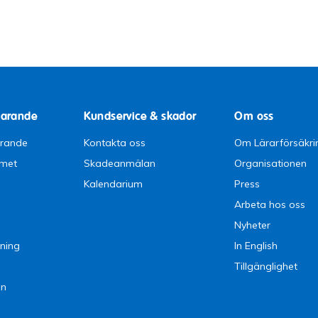
parande
Kundservice & skador
Om oss
arande
Kontakta oss
Om Lärarförsäkri
emet
Skadeanmälan
Organisationen
Kalendarium
Press
Arbeta hos oss
Nyheter
ning
In English
Tillgänglighet
en