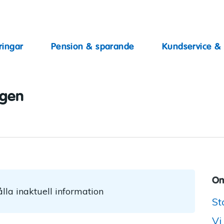
ingar
ringar
Pension & sparande
Kundservice &
ggen
Om
lla inaktuell information
St
Vi