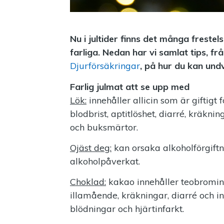
Nu i jultider finns det många freste
farliga. Nedan har vi samlat tips, 
Djurförsäkringar
, på hur du kan undv
Farlig julmat att se upp med
Lök:
innehåller allicin som är giftig
blodbrist, aptitlöshet, diarré, kräkni
och buksmärtor.
Ojäst deg:
kan orsaka alkoholförgiftni
alkoholpåverkat.
Choklad:
kakao innehåller teobromin
illamående, kräkningar, diarré och ink
blödningar och hjärtinfarkt.