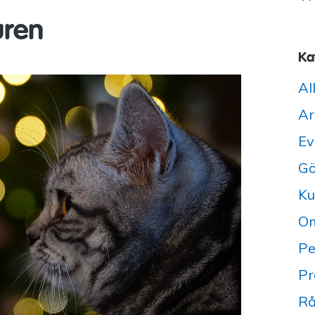
uren
Ka
Al
Ar
Ev
Gö
Ku
Om
Pe
Pr
Rå