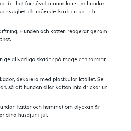
är dödligt för såväl människor som hundar
är svaghet, illamående, kräkningar och
rgiftning. Hunden och katten reagerar genom
thet.
n ge allvarliga skador på mage och tarmar
ador, dekorera med plastkulor istället. Se
n, så att hunden eller katten inte dricker ur
undar, katter och hemmet om olyckan är
r dina husdjur i jul.