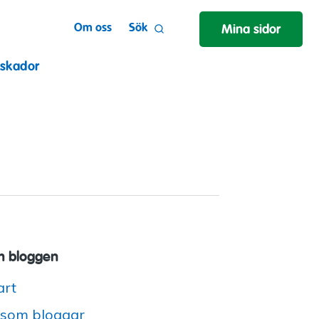
Om oss
Sök
Mina sidor
 skador
 bloggen
art
 som bloggar