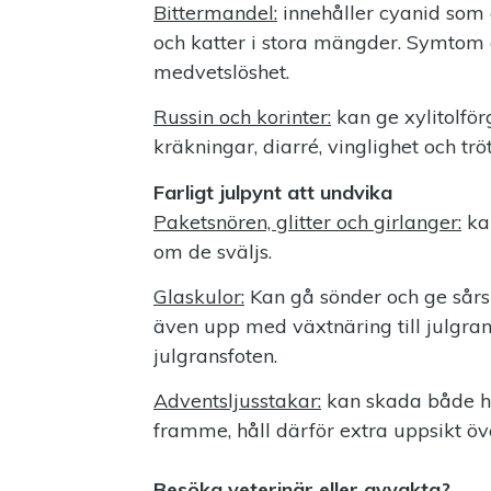
Bittermandel:
innehåller cyanid som 
och katter i stora mängder. Symtom 
medvetslöshet.
Russin och korinter:
kan ge xylitolfö
kräkningar, diarré, vinglighet och tröt
Farligt julpynt att undvika
Paketsnören, glitter och girlanger:
ka
om de sväljs.
Glaskulor:
Kan gå sönder och ge sårsk
även upp med växtnäring till julgrane
julgransfoten.
Adventsljusstakar:
kan skada både h
framme, håll därför extra uppsikt öve
Besöka veterinär eller avvakta?