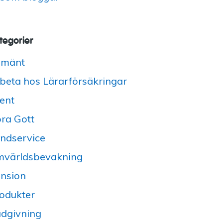
tegorier
lmänt
beta hos Lärarförsäkringar
ent
ra Gott
ndservice
världsbevakning
nsion
odukter
dgivning