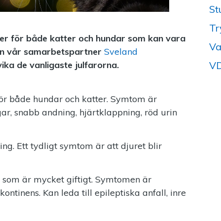
St
Tr
lser för både katter och hundar som kan vara
Va
från vår samarbetspartner
Sveland
VD
ika de vanligaste julfarorna.
t för både hundar och katter. Symtom är
ngar, snabb andning, hjärtklappning, röd urin
ng. Ett tydligt symtom är att djuret blir
 som är mycket giftigt. Symtomen är
ontinens. Kan leda till epileptiska anfall, inre