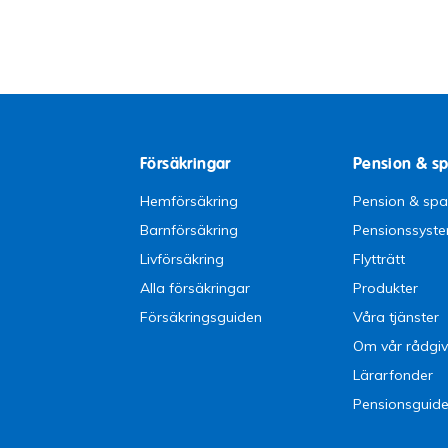
Försäkringar
Pension & s
Hemförsäkring
Pension & sp
Barnförsäkring
Pensionssyst
Livförsäkring
Flytträtt
Alla försäkringar
Produkter
Försäkringsguiden
Våra tjänster
Om vår rådgiv
Lärarfonder
Pensionsguid