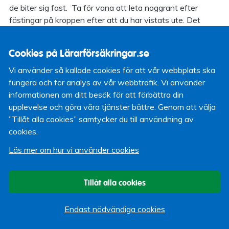
de biter sig fast. Ta för vana att leta noggrant efter
fästingar på kroppen efter att du har vistats ute. Det
hjälper att minska risken att få borrelia, då bakterien
överförs ca 24 timmar efter bettet.
Cookies på Lärarförsäkringar.se
Barn får ofta fästingar på övre delen av kroppen. Glöm
Vi använder så kallade cookies för att vår webbplats ska
inte att titta i hårbotten och bakom öronen.
fungera och för analys av vår webbtrafik. Vi använder
Glöm inte husdjuren
informationen om ditt besök för att förbättra din
Kom ihåg att även leta efter fästingar på familjens husdjur
upplevelse och göra våra tjänster bättre. Genom att välja
regelbundet.
”Tillåt alla cookies” samtycker du till användning av
cookies.
Så tar du bort en fästing
Läs mer om hur vi använder cookies
Använd en pincett eller en fästingborttagare. Båda
finns att köpa på ett apotek och i en del butiker.
Ta tag om fästingen så nära huden som möjligt och dra
Tillåt alla cookies
långsamt rakt ut.
Försök att få med hela fästingen. Om det blir en del
Endast nödvändiga cookies
kvar kan du låta det vara.