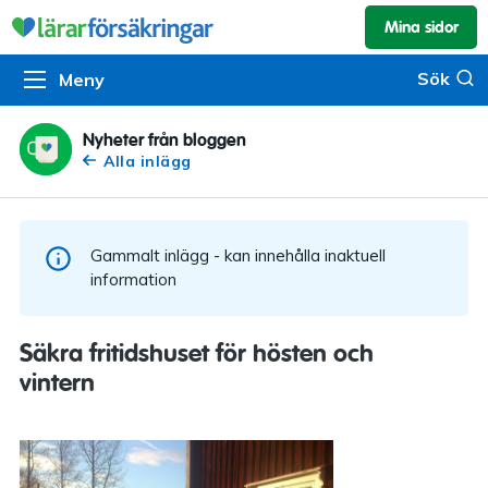
Mina sidor
Kundservice & skador
Pension & sparande
Barnförsäkring
Sök
Sök
Meny
Om oss
Kontakta oss
Pensionssystemet
Livförsäkring
Om Lärarförsäkringar
Skadeanmälan
Flytträtt
Alla försäkringar
Nyheter från bloggen
Alla inlägg
Organisationen
Kalendarium
Produkter
Försäkringsguiden
Press
Våra tjänster
Gammalt inlägg - kan innehålla inaktuell
Arbeta hos oss
Om vår rådgivning
information
Nyheter
Lärarfonder
Säkra fritidshuset för hösten och
In English
vintern
Pensionsguiden
Tillgänglighet